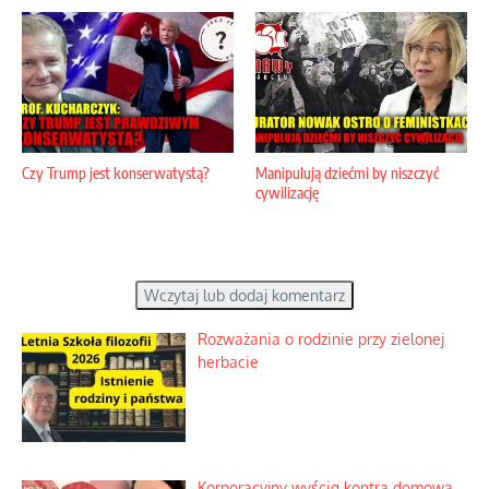
Czy Trump jest konserwatystą?
Manipulują dziećmi by niszczyć
cywilizację
Wczytaj lub dodaj komentarz
Rozważania o rodzinie przy zielonej
herbacie
Korporacyjny wyścig kontra domowa