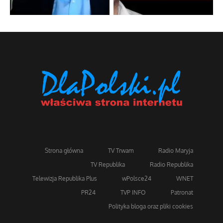
Strona główna
TV Trwam
Radio Maryja
TV Republika
Radio Republika
Telewizja Republika Plus
wPolsce24
WNET
PR24
TVP INFO
Patronat
Polityka bloga oraz pliki cookies