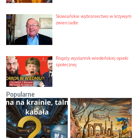
Słowiańskie wybraniectwo w krzywym
zwierciadle
Rogaty wysłannik wiedeńskiej opieki
społecznej
Popularne