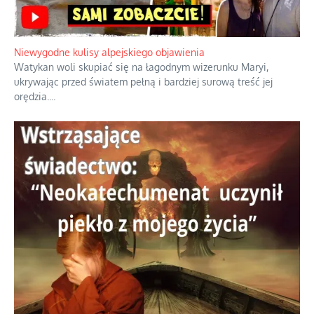
Niewygodne kulisy alpejskiego objawienia
Watykan woli skupiać się na łagodnym wizerunku Maryi,
ukrywając przed światem pełną i bardziej surową treść jej
orędzia.
...