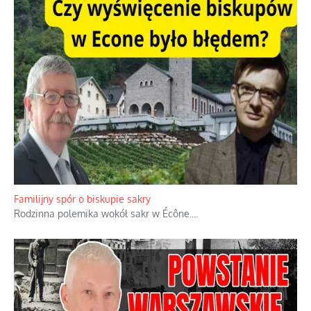
Familijny spór o biskupie sakry
Rodzinna polemika wokół sakr w Écône.
...