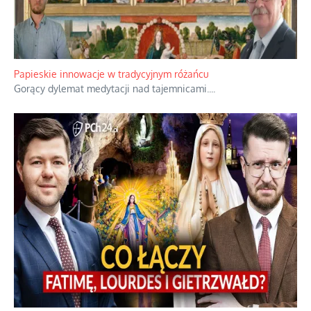
Papieskie innowacje w tradycyjnym różańcu
Gorący dylemat medytacji nad tajemnicami.
...