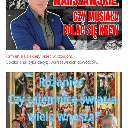
Kamienie i siekiery przeciw czołgom
Gorzka analityka decyzji warszawskich dowódców.
...