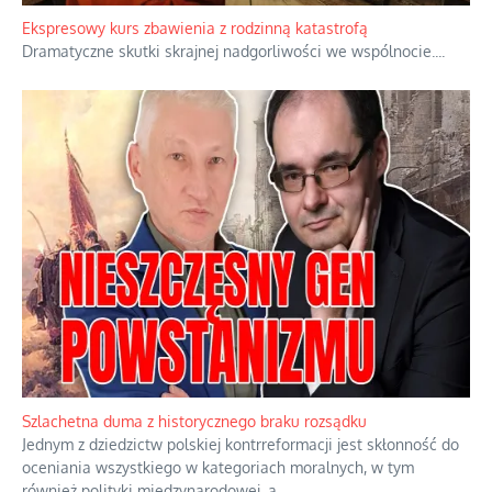
Ekspresowy kurs zbawienia z rodzinną katastrofą
Dramatyczne skutki skrajnej nadgorliwości we wspólnocie.
...
Szlachetna duma z historycznego braku rozsądku
Jednym z dziedzictw polskiej kontrreformacji jest skłonność do
oceniania wszystkiego w kategoriach moralnych, w tym
również polityki międzynarodowej, a
...