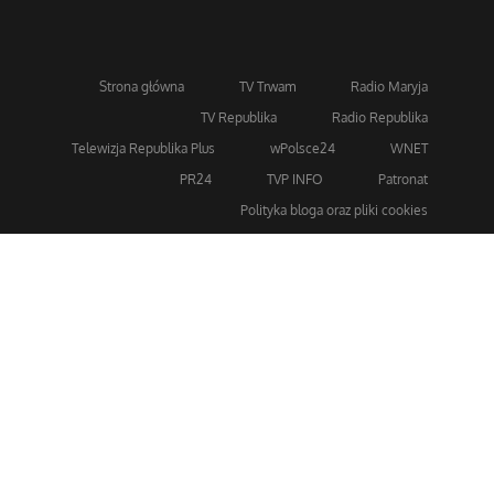
Strona główna
TV Trwam
Radio Maryja
TV Republika
Radio Republika
Telewizja Republika Plus
wPolsce24
WNET
PR24
TVP INFO
Patronat
Polityka bloga oraz pliki cookies
Dla bezpieczeństwa stosujemy 256-bitowe szyfrowanie
SSL