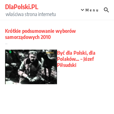
Przejdź do treści
DlaPolski.PL
Menu
właściwa strona internetu
Krótkie podsumowanie wyborów
samorządowych 2010
...
Być dla Polski, dla
Polaków… – Józef
Piłsudski
...