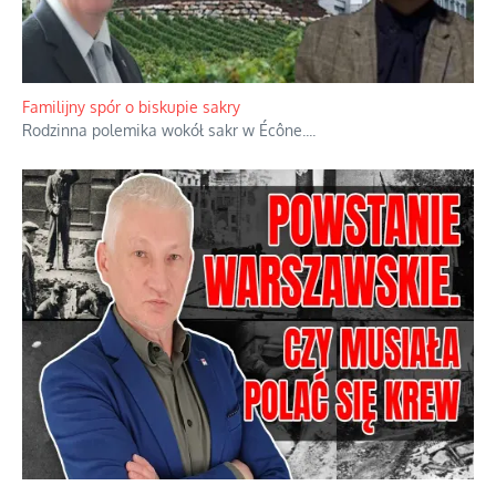
Familijny spór o biskupie sakry
Rodzinna polemika wokół sakr w Écône.
...