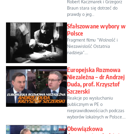
Robert Kaczmarek i Grzegorz
Braun stara się dotrzeć do
prawdy o jeg...
Sfałszowane wybory w
Polsce
Fragment filmu “Wolność i
Niezawisłość Ostatnia
nadzieja”....
Europejska Rozmowa
Niezależna – dr Andrzej
Duda, prof. Krzysztof
Szczerski
Reakcje po wysłuchaniu
publicznym w PE o
nieprawidłowościach podczas
wyborów lokalnych w Polsce....
Obowiązkowa