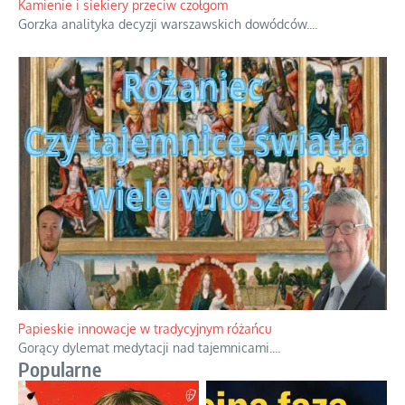
Kamienie i siekiery przeciw czołgom
Gorzka analityka decyzji warszawskich dowódców.
...
Papieskie innowacje w tradycyjnym różańcu
Gorący dylemat medytacji nad tajemnicami.
...
Popularne