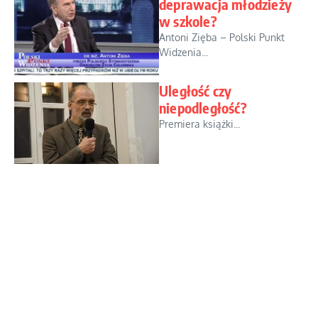
deprawacja młodzieży
w szkole?
Antoni Zięba – Polski Punkt
Widzenia...
Uległość czy
niepodległość?
Premiera książki...