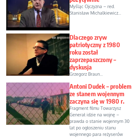
Myśląc Ojczyzna – red.
Stanisław Michalkiewicz...
Dlaczego zryw
patriotyczny z 1980
roku został
zaprzepaszczony –
dyskusja
Grzegorz Braun...
Antoni Dudek – problem
ze stanem wojennym
zaczyna się w 1980 r.
Fragment filmu Towarzysz
Generał idzie na wojnę –
prawda o stanie wojennym 30
lat po ogłoszeniu stanu
wojennego para reżyserów