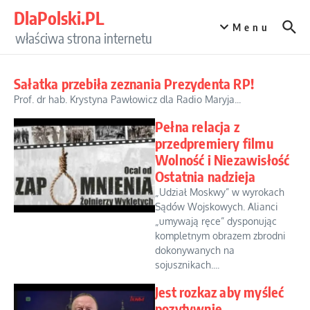
Przejdź do treści
DlaPolski.PL
Menu
właściwa strona internetu
Sałatka przebiła zeznania Prezydenta RP!
Prof. dr hab. Krystyna Pawłowicz dla Radio Maryja...
Pełna relacja z
przedpremiery filmu
Wolność i Niezawisłość
Ostatnia nadzieja
„Udział Moskwy” w wyrokach
Sądów Wojskowych. Alianci
„umywają ręce” dysponując
kompletnym obrazem zbrodni
dokonywanych na
sojusznikach....
Jest rozkaz aby myśleć
pozytywnie