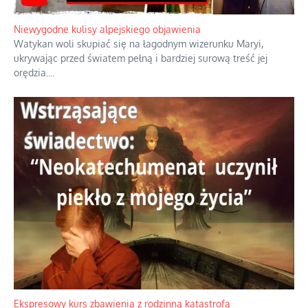
Duchowa apteczka bez teologicznych podróbek
Instrukcja obsługi łaski z ominięciem duchowych skrótów.
...
Niewygodne kulisy alpejskiego objawienia
Watykan woli skupiać się na łagodnym wizerunku Maryi,
ukrywając przed światem pełną i bardziej surową treść jej
orędzia.
...