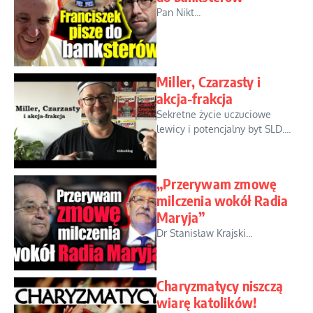
Pan Nikt...
Miller, Czarzasty i
akcja-frakcja
Sekretne życie uczuciowe
lewicy i potencjalny byt SLD....
„Przerywam zmowę
milczenia wokół Radia
Maryja”
Dr Stanisław Krajski...
Charyzmatycy niszczą
wiarę katolików!