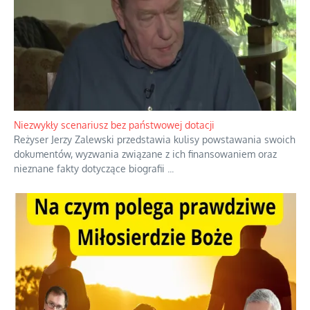
Domowe polowanie na wolne fale
Przez dziesięciolecia miliony Polaków słuchały zagranicznych
rozgłośni radiowych, pomimo że władze komunistyczne robiły
wszystko, aby je zagłuszyć.
...