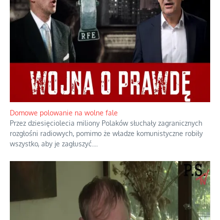
Mrożony owocowy zawrót głowy w
marketach
Lipski incydent i meandry strategii