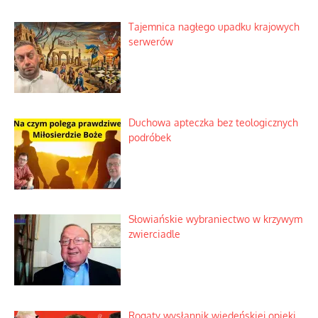
Niezwykły scenariusz bez państwowej
dotacji
Kosmiczny labirynt dawnych teorii
mistycznych
Tajemnica nagłego upadku krajowych
serwerów