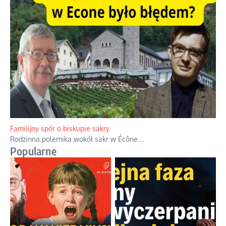
Ciemna strona podręcznikowych mitów historycznych
Historia jest doświadczeniem niepowtarzalnym i tłumaczenie,
że będziemy coś krytykować po to, żeby później znowu jakiegoś
powstania nie zrobili, jest
...