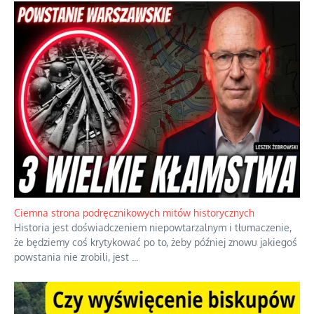
Szlachetna duma z historycznego braku rozsądku
Jednym z dziedzictw polskiej kontrreformacji jest skłonność do
oceniania wszystkiego w kategoriach moralnych, w tym
również polityki międzynarodowej, a
...