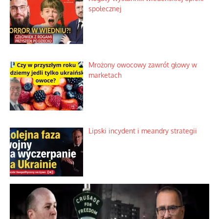
Duchowa apteczka bez teologicznych
podróbek
Słowiańskie wybraniectwo w krzywym
zwierciadle
Rogaty wysłannik wiedeńskiej opieki
społecznej