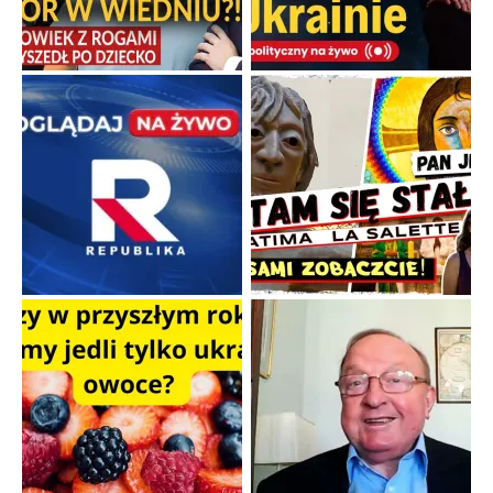
Familijny spór o biskupie sakry
Rodzinna polemika wokół sakr w Écône.
...
Popularne