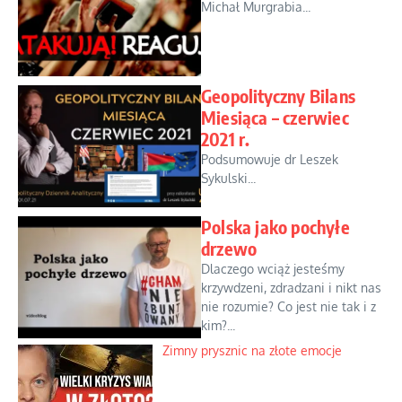
Michał Murgrabia...
Geopolityczny Bilans
Miesiąca – czerwiec
2021 r.
Podsumowuje dr Leszek
Sykulski...
Polska jako pochyłe
drzewo
Dlaczego wciąż jesteśmy
krzywdzeni, zdradzani i nikt nas
nie rozumie? Co jest nie tak i z
kim?...