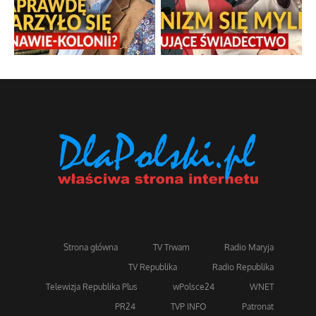
Strona główna
TV Trwam
Radio Maryja
TV Republika
Radio Republika
Telewizja Republika Plus
wPolsce24
WNET
PR24
TVP INFO
Patronat