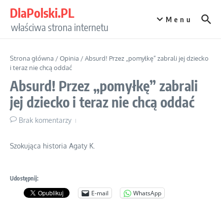
Przejdź do treści
DlaPolski.PL
Menu
właściwa strona internetu
Strona główna
/
Opinia
/
Absurd! Przez „pomyłkę” zabrali jej dziecko
i teraz nie chcą oddać
Absurd! Przez „pomyłkę” zabrali
jej dziecko i teraz nie chcą oddać
Brak komentarzy
Szokująca historia Agaty K.
Udostępnij:
E-mail
WhatsApp