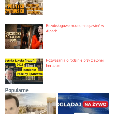
Bezobsługowe muzeum objawień w
Alpach
Rozważania o rodzinie przy zielonej
herbacie
Popularne