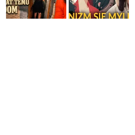
Strona główna
TV Trwam
Radio Maryja
TV Republika
Radio Republika
Telewizja Republika Plus
wPolsce24
WNET