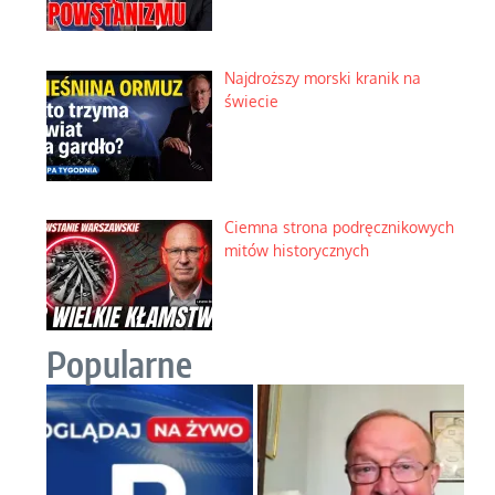
Najdroższy morski kranik na
świecie
Ciemna strona podręcznikowych
mitów historycznych
Popularne