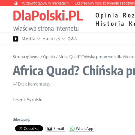
Przejdź do treści
 owocowy zawrót głowy w marketach
Ekspresowy kurs zbawienia z rodzinną kata
DlaPolski.PL
Opinia
Ro
Historia
K
właściwa strona internetu
Media
Autorzy
Q&A
Strona główna
/
Opinia
/
Africa Quad? Chińska propozycja dla Niemiec
Africa Quad? Chińska pr
Brak komentarzy
Leszek Sykulski
Udostępnij:
E-mail
WhatsApp