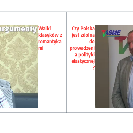
Walki
Czy Polska
klasyków z
jest zdolna
romantyka
do
mi
prowadzeni
a polityki
elastycznej
?