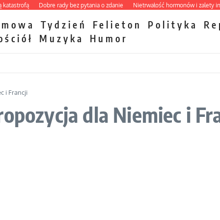
strofą
Dobre rady bez pytania o zdanie
Nietrwałość hormonów i zalety intercy
zmowa
Tydzień
Felieton
Polityka
Re
ościół
Muzyka
Humor
 i Francji
opozycja dla Niemiec i Fra