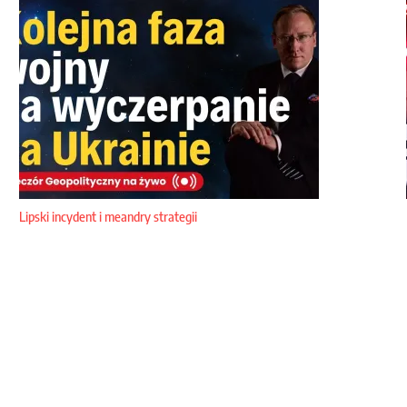
Lipski incydent i meandry strategii