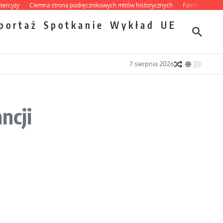
zy
Ciemna strona podręcznikowych mitów historycznych
Familijny spór o bisk
portaż
Spotkanie
Wykład
UE
7 sierpnia 2026
ncji