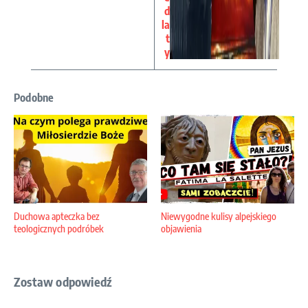
d
la
t
y
Podobne
Duchowa apteczka bez
Niewygodne kulisy alpejskiego
teologicznych podróbek
objawienia
Zostaw odpowiedź