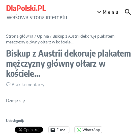
Przejdź do treści
DlaPolski.PL
Menu
właściwa strona internetu
Strona główna
/
Opinia
/
Biskup z Austrii dekoruje plakatem
mężczyzny główny ołtarz w kościele…
Biskup z Austrii dekoruje plakatem
mężczyzny główny ołtarz w
kościele…
Brak komentarzy
Dzieje się…
Udostępnij:
E-mail
WhatsApp