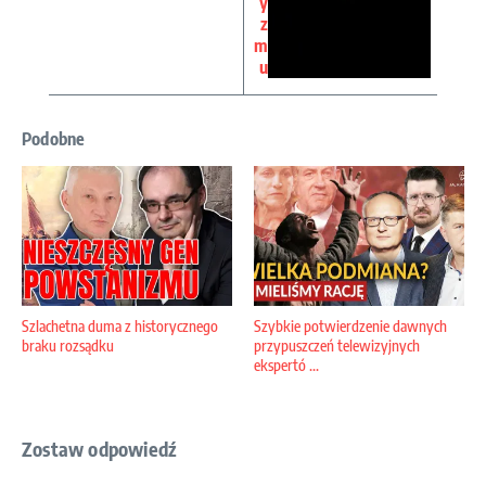
y
z
m
u
Podobne
Szlachetna duma z historycznego
Szybkie potwierdzenie dawnych
braku rozsądku
przypuszczeń telewizyjnych
ekspertó ...
Zostaw odpowiedź