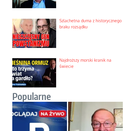
Szlachetna duma z historycznego
braku rozsądku
Najdroższy morski kranik na
świecie
Popularne