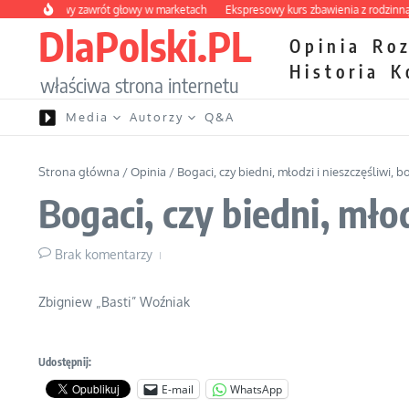
Przejdź do treści
 owocowy zawrót głowy w marketach
Ekspresowy kurs zbawienia z rodzinną kata
DlaPolski.PL
Opinia
Ro
Historia
K
właściwa strona internetu
Media
Autorzy
Q&A
Strona główna
/
Opinia
/
Bogaci, czy biedni, młodzi i nieszczęśliwi, bo
Bogaci, czy biedni, młod
Brak komentarzy
Zbigniew „Basti” Woźniak
Udostępnij:
E-mail
WhatsApp