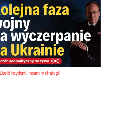
Lipski incydent i meandry strategii