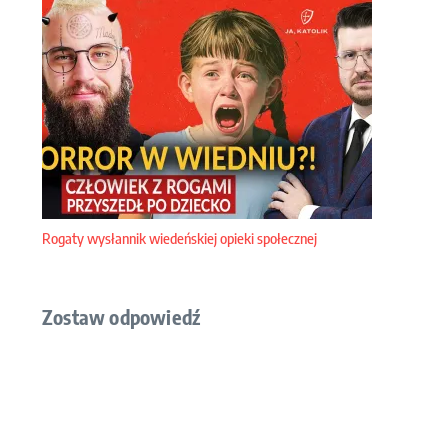
Rogaty wysłannik wiedeńskiej opieki społecznej
Zostaw odpowiedź