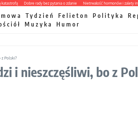
strofą
Dobre rady bez pytania o zdanie
Nietrwałość hormonów i zalety intercy
zmowa
Tydzień
Felieton
Polityka
Re
ościół
Muzyka
Humor
 z Polski?
zi i nieszczęśliwi, bo z Po