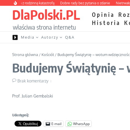
Przejdź do treści
awienia z rodzinną katastrofą
Dobre rady bez pytania o zdanie
Nietrwałość ho
DlaPolski.PL
Opinia
Ro
Historia
K
właściwa strona internetu
Media
Autorzy
Q&A
Strona główna
/
Kościół
/
Budujemy Świątynię – wotum wdzięczności z
Budujemy Świątynię – w
Brak komentarzy
Prof. Julian Gembalski
Udostępnij:
E-mail
WhatsApp