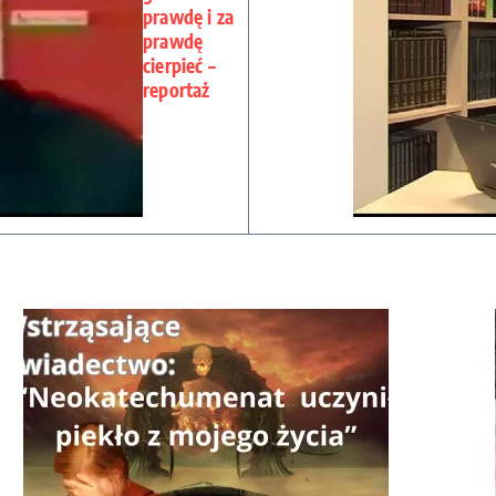
prawdę i za
prawdę
cierpieć –
reportaż