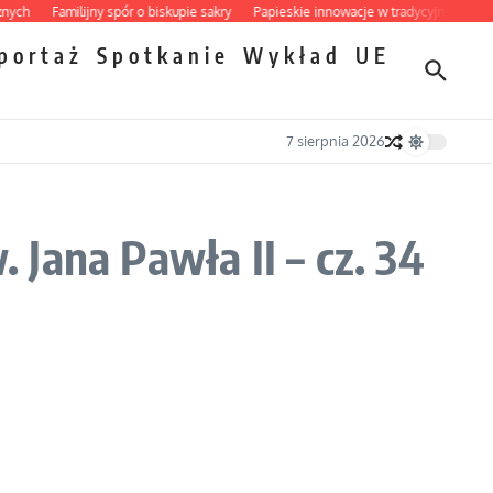
Familijny spór o biskupie sakry
Papieskie innowacje w tradycyjnym różańcu
portaż
Spotkanie
Wykład
UE
7 sierpnia 2026
Jana Pawła II – cz. 34