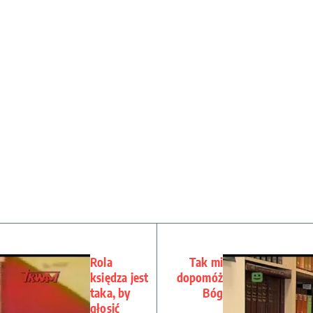
Rola
Tak mi
księdza jest
dopomóż
taka, by
Bóg
głosić