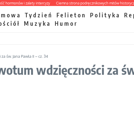
rmonów i zalety intercyzy
Ciemna strona podręcznikowych mitów historycznych
zmowa
Tydzień
Felieton
Polityka
Re
ościół
Muzyka
Humor
a św. Jana Pawła II – cz. 34
otum wdzięczności za św. 