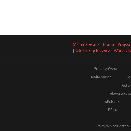
Michalkiewicz
|
Braun
|
Krajski
|
Otoka-Frąckiewicz
|
Warzech
Strona główna
Radio Maryja
TV
Radio 
Telewizja Repu
wPolsce24
PR24
Polityka bloga oraz pl