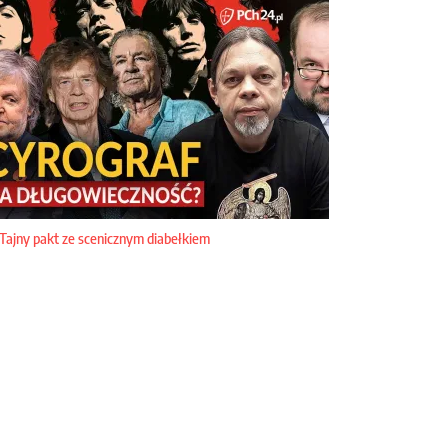
Tajny pakt ze scenicznym diabełkiem