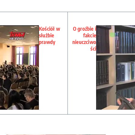
Kościół w
O groźbie i
służbie
fakcie
prawdy
nieuczciwo
ści