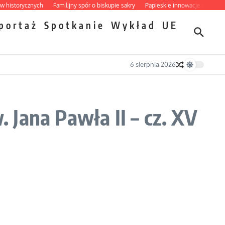
torycznych
Familijny spór o biskupie sakry
Papieskie innowacje w tradycyjny
portaż
Spotkanie
Wykład
UE
6 sierpnia 2026
Jana Pawła II – cz. XV