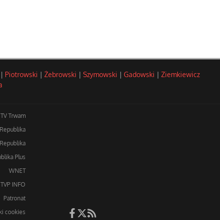
|
Piotrowski
|
Żebrowski
|
Szymowski
|
Gadowski
|
Ziemkiewicz
a
TV Trwam
 Republika
Republika
blika Plus
WNET
TVP INFO
Patronat
iki cookies