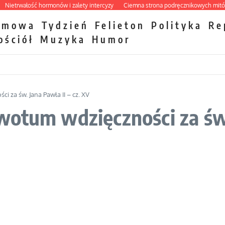
trwałość hormonów i zalety intercyzy
Ciemna strona podręcznikowych mitów his
zmowa
Tydzień
Felieton
Polityka
Re
ościół
Muzyka
Humor
 za św. Jana Pawła II – cz. XV
otum wdzięczności za św. 