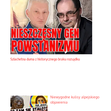
Szlachetna duma z historycznego braku rozsądku
Niewygodne kulisy alpejskiego
objawienia