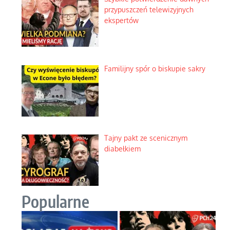
przypuszczeń telewizyjnych
ekspertów
Familijny spór o biskupie sakry
Tajny pakt ze scenicznym
diabełkiem
Popularne