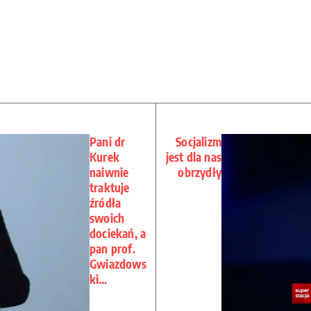
Pani dr
Socjalizm
Kurek
jest dla nas
naiwnie
obrzydły
traktuje
źródła
swoich
dociekań, a
pan prof.
Gwiazdows
ki…