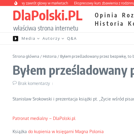
Przejdź do treści
y owocowy zawrót głowy w marketach
Ekspresowy kurs zbawienia z rodzinną kat
DlaPolski.PL
Opinia
Ro
Historia
K
właściwa strona internetu
Media
Autorzy
Q&A
Strona główna
/
Historia
/
Byłem prześladowany przez bezpiekę, to 
Byłem prześladowany pr
Brak komentarzy
Stanisław Srokowski i prezentacja książki pt. „Życie wśród pisar
Patronat medialny – DlaPolski.pl
Książka
do kupienia w księgarni Magna Polonia