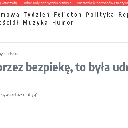
astrofą
Dobre rady bez pytania o zdanie
Nietrwałość hormonów i zalety inter
zmowa
Tydzień
Felieton
Polityka
Re
ościół
Muzyka
Humor
była udręka
zez bezpiekę, to była ud
zy, agentów i intryg”