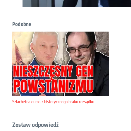
Podobne
Szlachetna duma z historycznego braku rozsądku
Zostaw odpowiedź