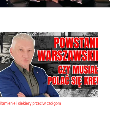
Kamienie i siekiery przeciw czołgom