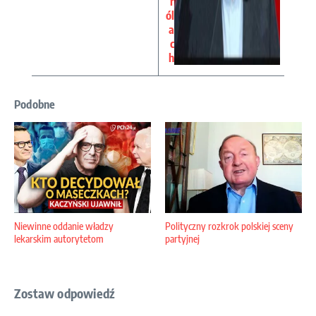
r
ól
a
c
h
Podobne
Niewinne oddanie władzy
Polityczny rozkrok polskiej sceny
lekarskim autorytetom
partyjnej
Zostaw odpowiedź