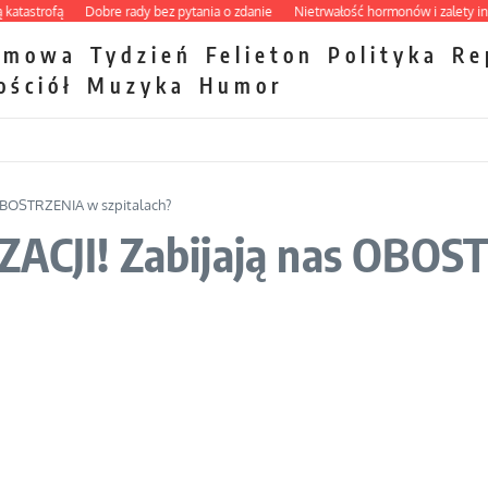
strofą
Dobre rady bez pytania o zdanie
Nietrwałość hormonów i zalety intercy
zmowa
Tydzień
Felieton
Polityka
Re
ościół
Muzyka
Humor
 OBOSTRZENIA w szpitalach?
ZACJI! Zabijają nas OBOS