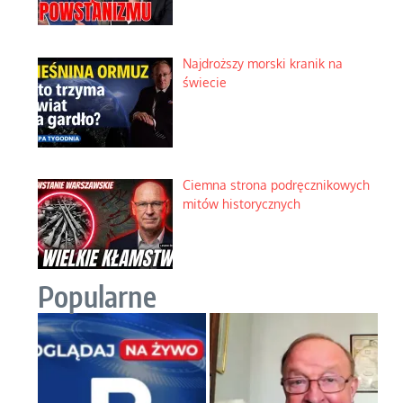
Najdroższy morski kranik na
świecie
Ciemna strona podręcznikowych
mitów historycznych
Popularne