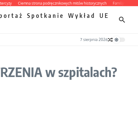
zy
Ciemna strona podręcznikowych mitów historycznych
Familijny spór o bisk
portaż
Spotkanie
Wykład
UE
7 sierpnia 2026
TRZENIA w szpitalach?