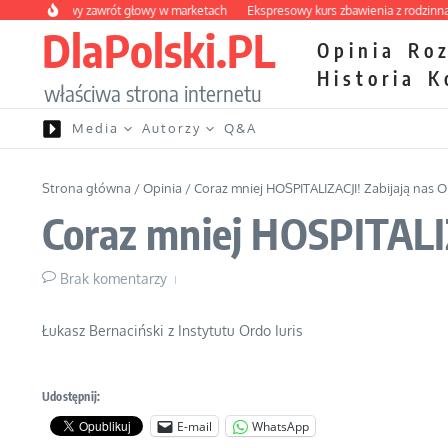
Przejdź do treści
 owocowy zawrót głowy w marketach
Ekspresowy kurs zbawienia z rodzinną kata
DlaPolski.PL
Opinia
Ro
Historia
K
właściwa strona internetu
Media
Autorzy
Q&A
Strona główna
/
Opinia
/
Coraz mniej HOSPITALIZACJI! Zabijają nas
Coraz mniej HOSPITALI
Brak komentarzy
Łukasz Bernaciński z Instytutu Ordo Iuris
Udostępnij:
E-mail
WhatsApp