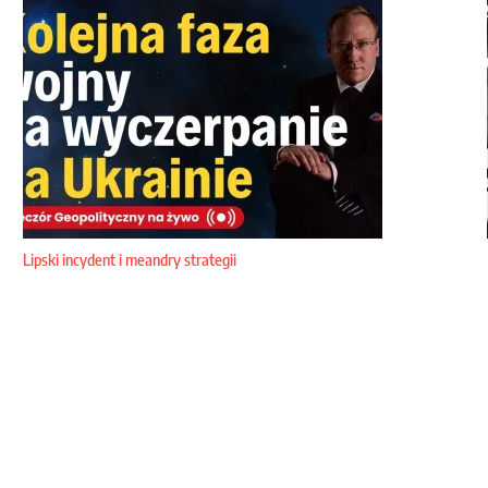
Lipski incydent i meandry strategii