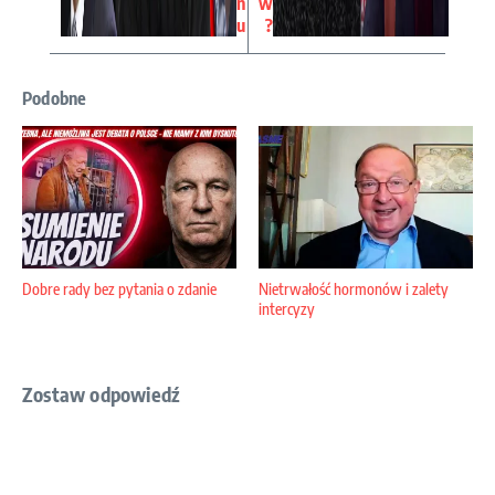
n
w
u
?
Podobne
Dobre rady bez pytania o zdanie
Nietrwałość hormonów i zalety
intercyzy
Zostaw odpowiedź