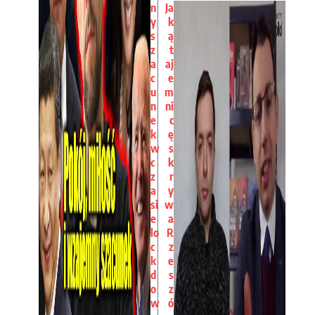
n
Ja
y
k
s
ą
z
t
a
aj
c
e
u
m
n
ni
e
c
k
ę
w
s
c
k
z
r
a
y
si
w
e
a
lo
R
c
z
k
e
d
s
o
z
w
ó