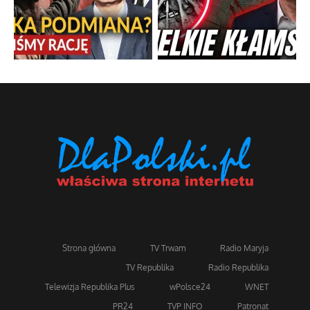
Strona główna
TV Trwam
Radio Maryja
TV Republika
Radio Republika
Telewizja Republika Plus
wPolsce24
WNET
PR24
TVP INFO
Patronat