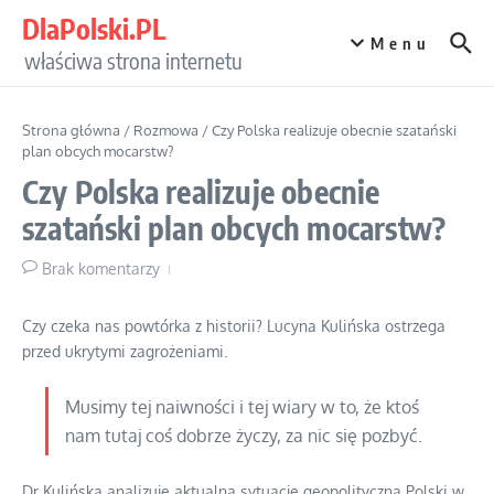
Przejdź do treści
DlaPolski.PL
Menu
właściwa strona internetu
Strona główna
/
Rozmowa
/
Czy Polska realizuje obecnie szatański
plan obcych mocarstw?
Czy Polska realizuje obecnie
szatański plan obcych mocarstw?
Brak komentarzy
Czy czeka nas powtórka z historii? Lucyna Kulińska ostrzega
przed ukrytymi zagrożeniami.
Musimy tej naiwności i tej wiary w to, że ktoś
nam tutaj coś dobrze życzy, za nic się pozbyć.
Dr Kulińska analizuje aktualną sytuację geopolityczną Polski w