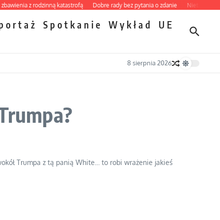
ienia z rodzinną katastrofą
Dobre rady bez pytania o zdanie
Nietrwałość horm
portaż
Spotkanie
Wykład
UE
8 sierpnia 2026
a Trumpa?
 wokół Trumpa z tą panią White… to robi wrażenie jakieś