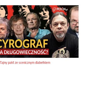
Tajny pakt ze scenicznym diabełkiem