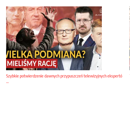
Szybkie potwierdzenie dawnych przypuszczeń telewizyjnych ekspertó
...