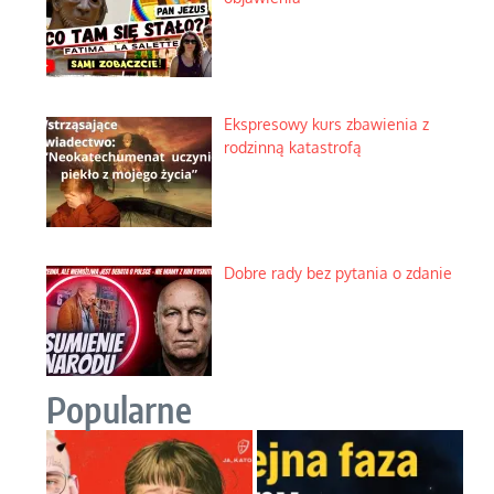
Ekspresowy kurs zbawienia z
rodzinną katastrofą
Dobre rady bez pytania o zdanie
Popularne