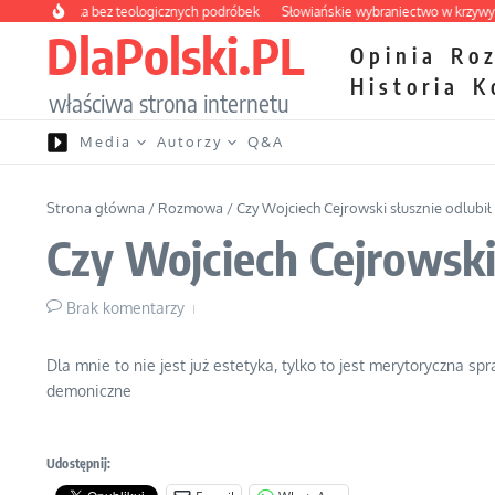
Przejdź do treści
 apteczka bez teologicznych podróbek
Słowiańskie wybraniectwo w krzywym zw
DlaPolski.PL
Opinia
Ro
Historia
K
właściwa strona internetu
Media
Autorzy
Q&A
Strona główna
/
Rozmowa
/
Czy Wojciech Cejrowski słusznie odlub
Czy Wojciech Cejrowski
Brak komentarzy
Dla mnie to nie jest już estetyka, tylko to jest merytoryczna 
demoniczne
Udostępnij: