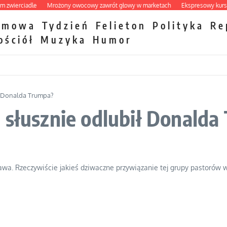
ierciadle
Mrożony owocowy zawrót głowy w marketach
Ekspresowy kurs zbaw
zmowa
Tydzień
Felieton
Polityka
Re
ościół
Muzyka
Humor
ił Donalda Trumpa?
 słusznie odlubił Donald
sprawa. Rzeczywiście jakieś dziwaczne przywiązanie tej grupy pastorów