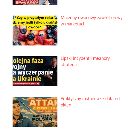
Duchowa apteczka bez
teologicznych podróbek
Słowiańskie wybraniectwo w
krzywym zwierciadle