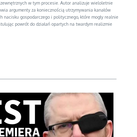
ewnętrznych w tym procesie. Autor analizuje wieloletnie
stawia argumenty za koniecznością utrzymywania kanałów
h nacisku gospodarczego i politycznego, które mogły realnie
stulując powrót do działań opartych na twardym realizmie