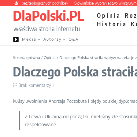
Przejdź do treści
teczka bez teologicznych podróbek
Słowiańskie wybraniectwo w krzywym zwier
DlaPolski.PL
Opinia
Ro
Historia
K
właściwa strona internetu
Media
Autorzy
Q&A
Strona główna
/
Opinia
/
Dlaczego Polska straciła wpływ na relacje z
Dlaczego Polska stracił
Brak komentarzy
Kulisy uwolnienia Andrzeja Poczobuta i błędy polskiej dyplomacj
Z Litwą i Ukrainą od początku mieliśmy złe stosunk
respektowane