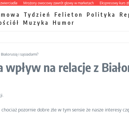
ciadle
Mrożony owocowy zawrót głowy w marketach
Ekspresowy kurs zbawien
zmowa
Tydzień
Felieton
Polityka
Re
ościół
Muzyka
Humor
 Białorusią i sąsiadami?
a wpływ na relacje z Biało
i.
i chociaż pozornie dobre złe w tym sensie że nasze interesy cz