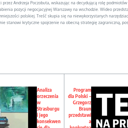
 przez Andrzeja Poczobuta, wskazując na decydującą rolę podmiotów z
słabienia pozycji negocjacyjnej Warszawy na wschodzie. Wideo przed
niejszości polskiej. Treść skupia się na niewykorzystanych narzędziac
ie stanowi krytyczne spojrzenie na obecną strategię zagraniczną, po