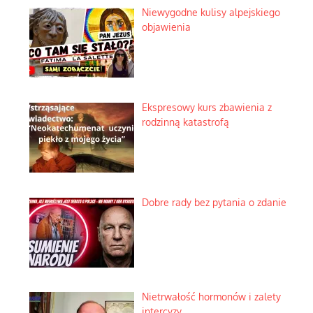
Rogaty wysłannik wiedeńskiej
opieki społecznej
Mrożony owocowy zawrót głowy
w marketach
Lipski incydent i meandry
strategii