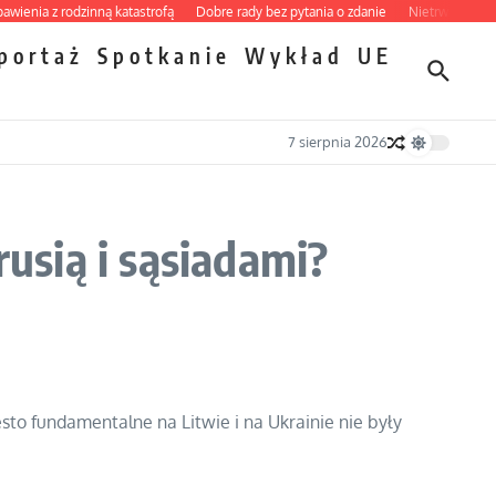
ia z rodzinną katastrofą
Dobre rady bez pytania o zdanie
Nietrwałość hormonó
portaż
Spotkanie
Wykład
UE
7 sierpnia 2026
rusią i sąsiadami?
ęsto fundamentalne na Litwie i na Ukrainie nie były