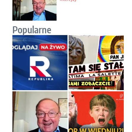
Praktyczny instruktaż z dala od
okien
Niewygodne kulisy alpejskiego
objawienia
Ekspresowy kurs zbawienia z
rodzinną katastrofą