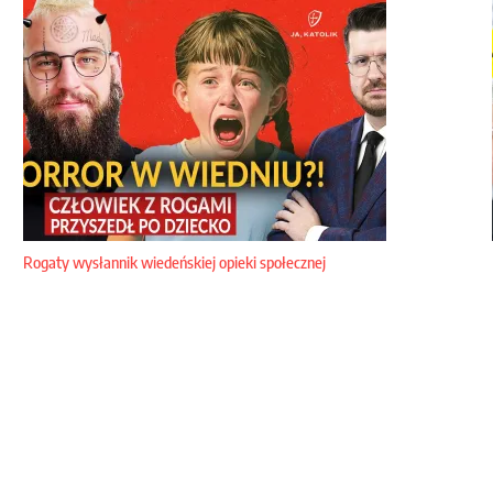
Rogaty wysłannik wiedeńskiej opieki społecznej