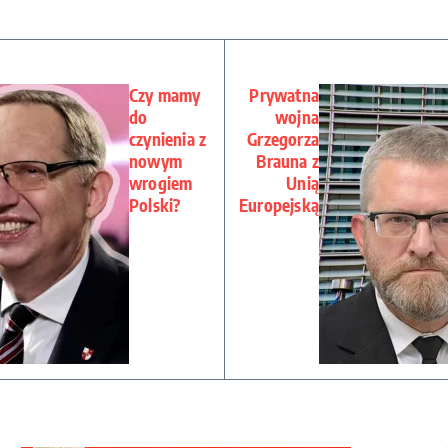
Czy mamy
Prywatna
do
wojna
czynienia z
Grzegorza
nowym
Brauna z
wrogiem
Unią
Polski?
Europejską