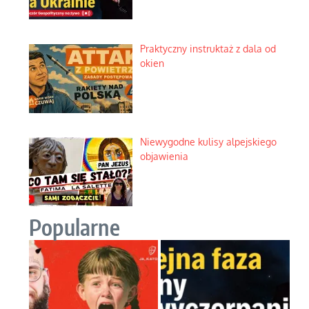
Praktyczny instruktaż z dala od
okien
Niewygodne kulisy alpejskiego
objawienia
Popularne