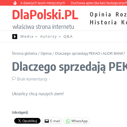
Przejdź do treści
 labirynt dawnych teorii mistycznych
Duchowa apteczka bez teologicznych pod
DlaPolski.PL
Opinia
Ro
Historia
K
właściwa strona internetu
Media
Autorzy
Q&A
Strona główna
/
Opinia
/
Dlaczego sprzedają PEKAO i ALIOR BANK?
Dlaczego sprzedają P
Brak komentarzy
Ukraińcy chcą naszych ziem!
Udostępnij:
E-mail
WhatsApp