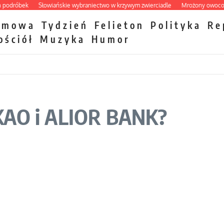
róbek
Słowiańskie wybraniectwo w krzywym zwierciadle
Mrożony owocowy za
zmowa
Tydzień
Felieton
Polityka
Re
ościół
Muzyka
Humor
EKAO i ALIOR BANK?