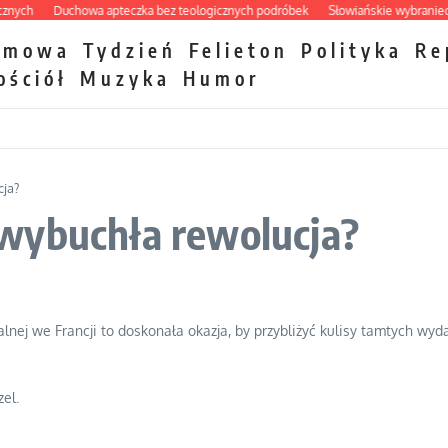
h
Duchowa apteczka bez teologicznych podróbek
Słowiańskie wybraniectwo 
zmowa
Tydzień
Felieton
Polityka
Re
ościół
Muzyka
Humor
cja?
wybuchła rewolucja?
lnej we Francji to doskonała okazja, by przybliżyć kulisy tamtych wy
el.