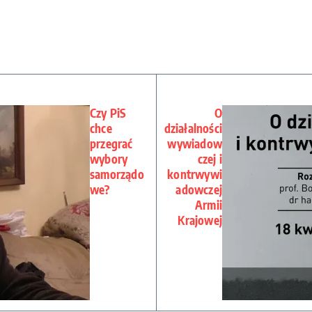
Czy PiS
O
chce
działalności
przegrać
wywiadow
wybory
czej i
samorządo
kontrwywi
we?
adowczej
Armii
Krajowej