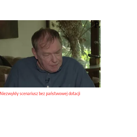
Niezwykły scenariusz bez państwowej dotacji