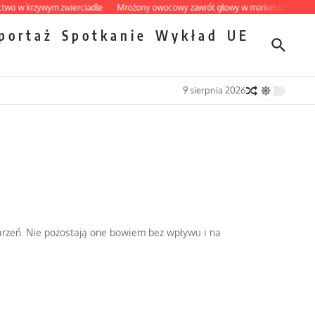
w krzywym zwierciadle
Mrożony owocowy zawrót głowy w marketach
Ekspreso
portaż
Spotkanie
Wykład
UE
9 sierpnia 2026
darzeń. Nie pozostają one bowiem bez wpływu i na