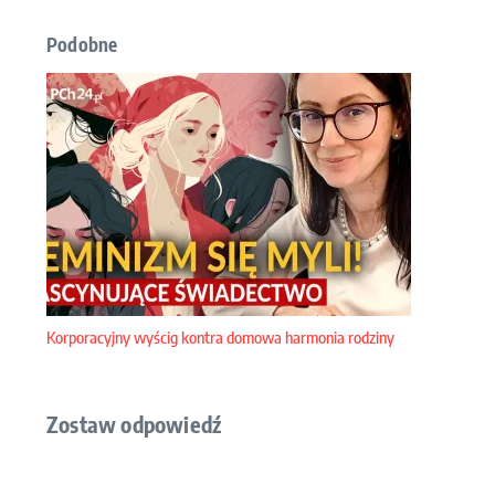
Podobne
Korporacyjny wyścig kontra domowa harmonia rodziny
Zostaw odpowiedź