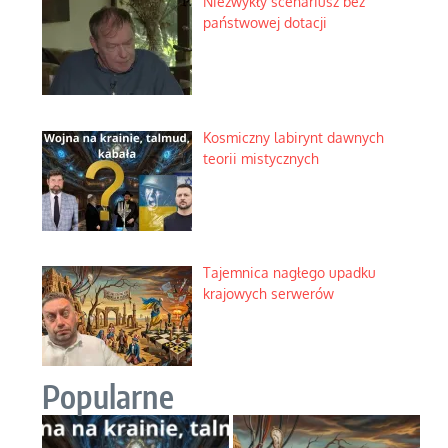
Niezwykły scenariusz bez
państwowej dotacji
Kosmiczny labirynt dawnych
teorii mistycznych
Tajemnica nagłego upadku
krajowych serwerów
Popularne