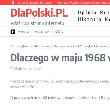
Przejdź do treści
 o rodzinie przy zielonej herbacie
Kosmiczny labirynt dawnych teorii mistycznyc
DlaPolski.PL
Opinia
Ro
Historia
K
właściwa strona internetu
Media
Autorzy
Q&A
Strona główna
/
Rozmowa
/
Dlaczego w maju 1968 wybuchła rewolu
Dlaczego w maju 1968 
Brak komentarzy
Przypadająca w tym roku 50. rocznica wybuchu rewolucji seksua
współczesność.
O przyczynach maja ’68 mówi w rozmowie profesor Jacek Bartyz