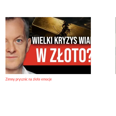
Zimny prysznic na złote emocje