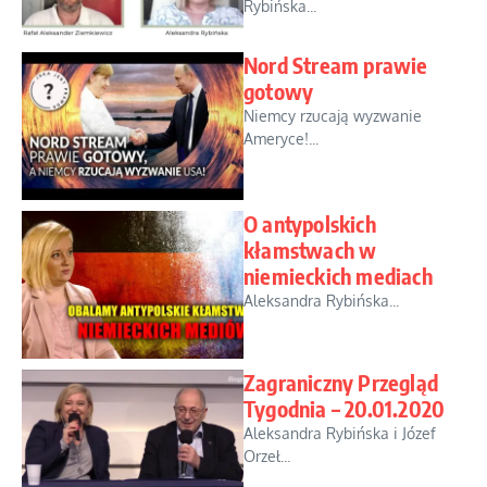
Rybińska...
Nord Stream prawie
gotowy
Niemcy rzucają wyzwanie
Ameryce!...
O antypolskich
kłamstwach w
niemieckich mediach
Aleksandra Rybińska...
Zagraniczny Przegląd
Tygodnia – 20.01.2020
Aleksandra Rybińska i Józef
Orzeł...