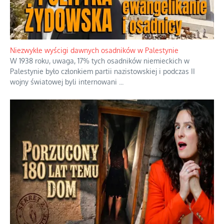
Niezwykłe wyścigi dawnych osadników w Palestynie
W 1938 roku, uwaga, 17% tych osadników niemieckich w
Palestynie było członkiem partii nazistowskiej i podczas II
wojny światowej byli internowani
...