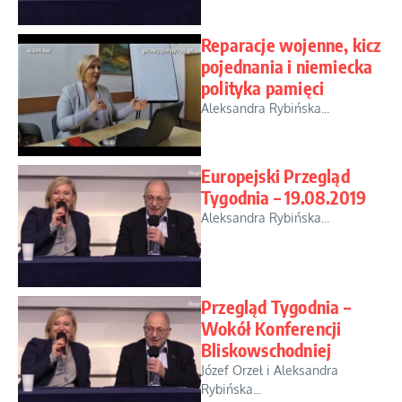
Reparacje wojenne, kicz
pojednania i niemiecka
polityka pamięci
Aleksandra Rybińska...
Europejski Przegląd
Tygodnia – 19.08.2019
Aleksandra Rybińska...
Przegląd Tygodnia –
Wokół Konferencji
Bliskowschodniej
Józef Orzeł i Aleksandra
Rybińska...