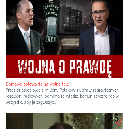
Domowe polowanie na wolne fale
Przez dziesięciolecia miliony Polaków słuchały zagranicznych
rozgłośni radiowych, pomimo że władze komunistyczne robiły
wszystko, aby je zagłuszyć.
...