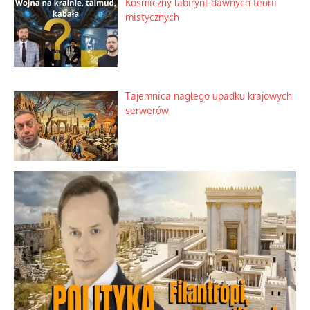
Kosmiczny labirynt dawnych teorii
mistycznych
Tajemnica nagłego upadku krajowych
serwerów