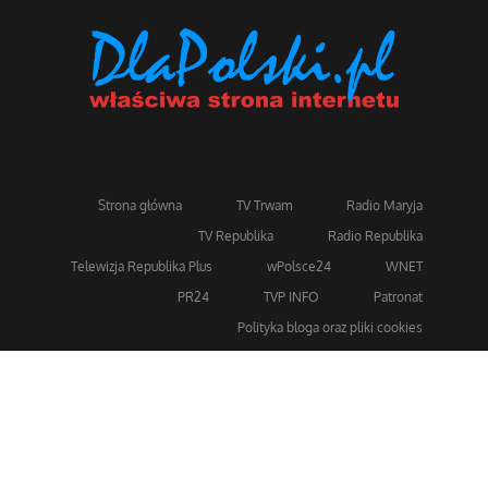
Strona główna
TV Trwam
Radio Maryja
TV Republika
Radio Republika
Telewizja Republika Plus
wPolsce24
WNET
PR24
TVP INFO
Patronat
Polityka bloga oraz pliki cookies
Dla bezpieczeństwa stosujemy 256-bitowe szyfrowanie
SSL