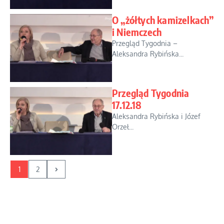
O „żółtych kamizelkach”
i Niemczech
Przegląd Tygodnia –
Aleksandra Rybińska...
Przegląd Tygodnia
17.12.18
Aleksandra Rybińska i Józef
Orzeł...
1
2