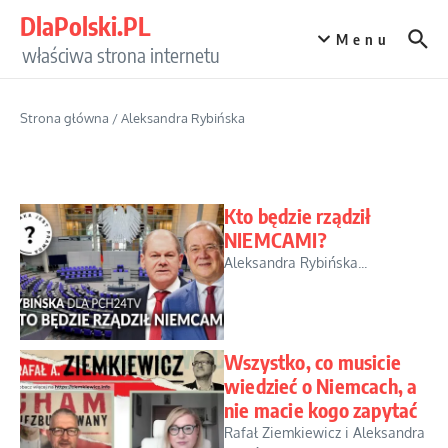
Przejdź do treści
DlaPolski.PL
Menu
właściwa strona internetu
Strona główna
/
Aleksandra Rybińska
Kto będzie rządził
NIEMCAMI?
Aleksandra Rybińska...
Wszystko, co musicie
wiedzieć o Niemcach, a
nie macie kogo zapytać
Rafał Ziemkiewicz i Aleksandra