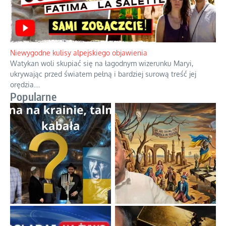
Niewygodne kulisy alpejskiego objawienia
Watykan woli skupiać się na łagodnym wizerunku Maryi,
ukrywając przed światem pełną i bardziej surową treść jej
orędzia.
...
Popularne