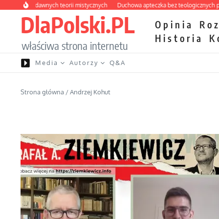
Przejdź do treści
abirynt dawnych teorii mistycznych
Duchowa apteczka bez teologicznych podró
DlaPolski.PL
Opinia
Ro
Historia
K
właściwa strona internetu
Media
Autorzy
Q&A
Strona główna
/
Andrzej Kohut