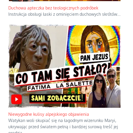
Duchowa apteczka bez teologicznych podróbek
Instrukcja obsługi łaski z ominięciem duchowych skrótów.
...
Niewygodne kulisy alpejskiego objawienia
Watykan woli skupiać się na łagodnym wizerunku Maryi,
ukrywając przed światem pełną i bardziej surową treść jej
orędzia.
...