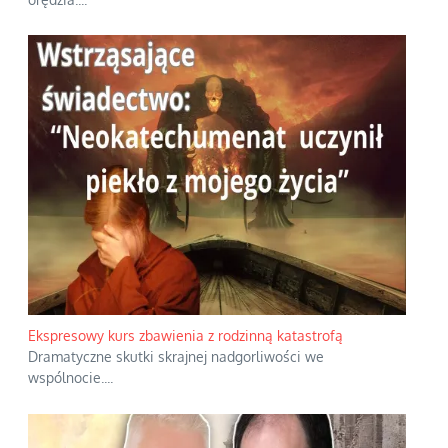
Ekspresowy kurs zbawienia z rodzinną katastrofą
Dramatyczne skutki skrajnej nadgorliwości we
wspólnocie.
...