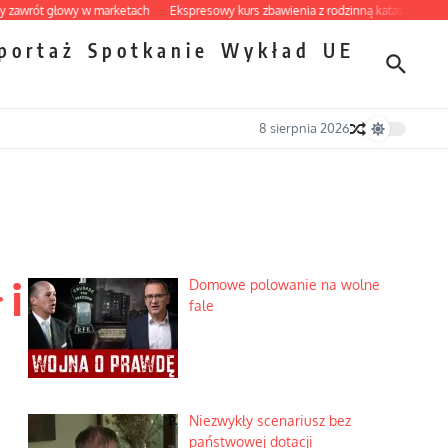
ót głowy w marketach
Ekspresowy kurs zbawienia z rodzinną katastrofą
Dobre
portaż
Spotkanie
Wykład
UE
8 sierpnia 2026
 i
Domowe polowanie na wolne
fale
Niezwykły scenariusz bez
państwowej dotacji