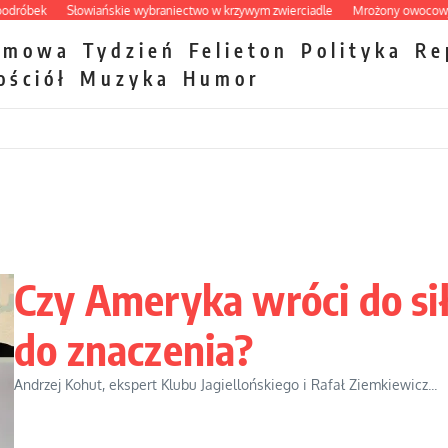
bek
Słowiańskie wybraniectwo w krzywym zwierciadle
Mrożony owocowy zawr
zmowa
Tydzień
Felieton
Polityka
Re
ościół
Muzyka
Humor
Czy Ameryka wróci do sił
do znaczenia?
Andrzej Kohut, ekspert Klubu Jagiellońskiego i Rafał Ziemkiewicz...