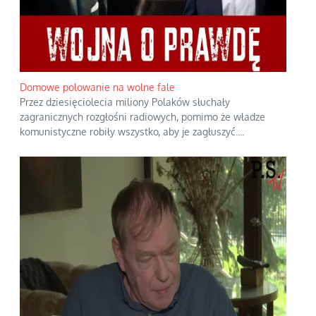
Domowe polowanie na wolne fale
Przez dziesięciolecia miliony Polaków słuchały
zagranicznych rozgłośni radiowych, pomimo że władze
komunistyczne robiły wszystko, aby je zagłuszyć.
...