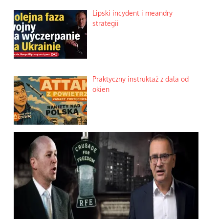
Lipski incydent i meandry
strategii
Praktyczny instruktaż z dala od
okien