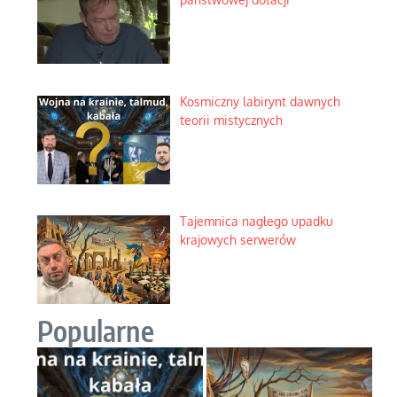
Kosmiczny labirynt dawnych
teorii mistycznych
Tajemnica nagłego upadku
krajowych serwerów
Popularne