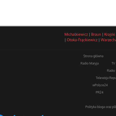
Michalkiewicz
|
Braun
|
Krajski
|
Otoka-Frąckiewicz
|
Warzech
Strona główna
Radio Maryja
TV
Radio 
Telewizja Repu
wPolsce24
PR24
Polityka bloga oraz pl