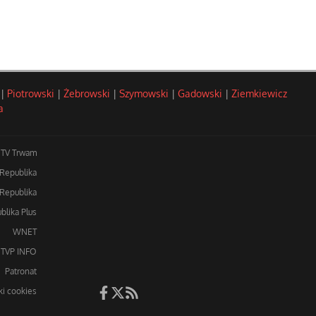
|
Piotrowski
|
Żebrowski
|
Szymowski
|
Gadowski
|
Ziemkiewicz
a
TV Trwam
 Republika
Republika
blika Plus
WNET
TVP INFO
Patronat
iki cookies