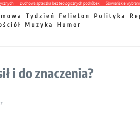
ych
Duchowa apteczka bez teologicznych podróbek
Słowiańskie wybraniectw
zmowa
Tydzień
Felieton
Polityka
Re
ościół
Muzyka
Humor
ł i do znaczenia?
cz