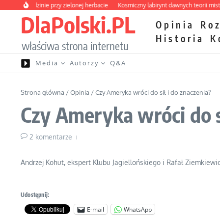
Przejdź do treści
ia o rodzinie przy zielonej herbacie
Kosmiczny labirynt dawnych teorii mistyczn
DlaPolski.PL
Opinia
Ro
Historia
K
właściwa strona internetu
Media
Autorzy
Q&A
Strona główna
/
Opinia
/
Czy Ameryka wróci do sił i do znaczenia?
Czy Ameryka wróci do si
2 komentarze
Andrzej Kohut, ekspert Klubu Jagiellońskiego i Rafał Ziemkiewi
Udostępnij:
E-mail
WhatsApp