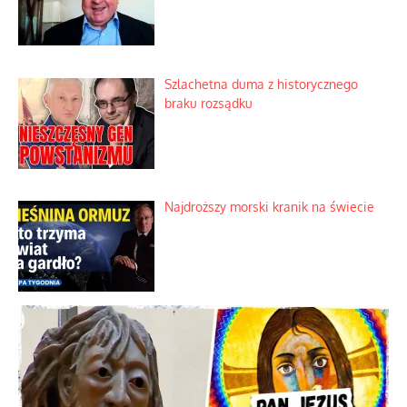
Szlachetna duma z historycznego
braku rozsądku
Najdroższy morski kranik na świecie