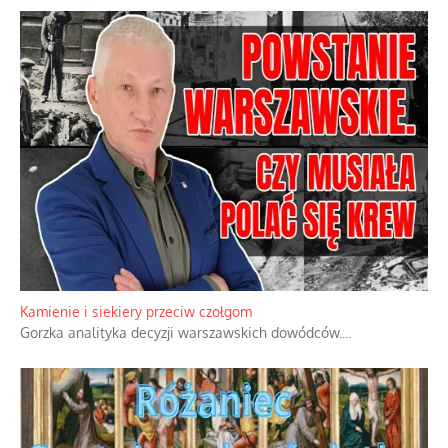
Kamienie i siekiery przeciw czołgom
Gorzka analityka decyzji warszawskich dowódców.
...