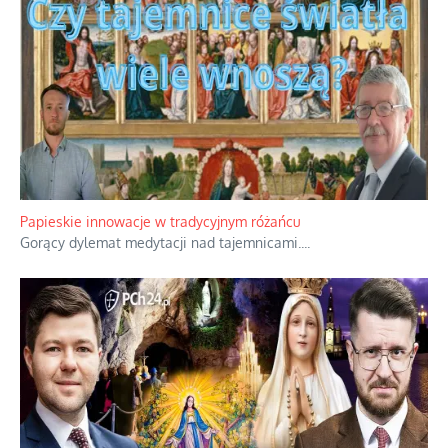
Papieskie innowacje w tradycyjnym różańcu
Gorący dylemat medytacji nad tajemnicami.
...