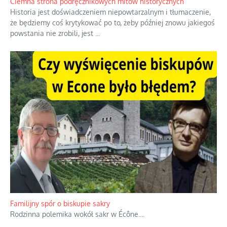
Ciemna strona podręcznikowych mitów historycznych
Historia jest doświadczeniem niepowtarzalnym i tłumaczenie,
że będziemy coś krytykować po to, żeby później znowu jakiegoś
powstania nie zrobili, jest
...
Familijny spór o biskupie sakry
Rodzinna polemika wokół sakr w Écône.
...