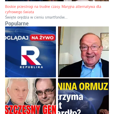
Papieskie innowacje w tradycyjnym różańcu
Gorący dylemat medytacji nad tajemnicami.
...
Boskie przestrogi na trudne czasy. Maryjna alternatywa dla
cyfrowego świata
Święte orędzia w cieniu smartfonów.
...
Popularne