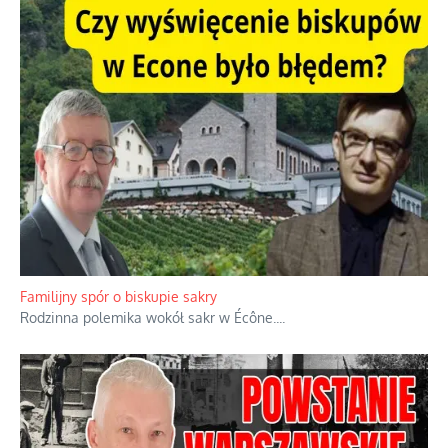
Ciemna strona podręcznikowych mitów historycznych
Historia jest doświadczeniem niepowtarzalnym i tłumaczenie,
że będziemy coś krytykować po to, żeby później znowu jakiegoś
powstania nie zrobili, jest
...