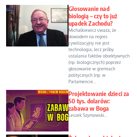
Głosowanie nad
biologią – czy to już
upadek Zachodu?
Michalkiewicz uważa, że
dowodem na regres
cywilizacyjny nie jest
technologia, lecz próby
ustalania faktów obiektywnych
(np. biologicznych) poprzez
głosowanie w gremiach
politycznych (np. w
Parlamencie...
Projektowanie dzieci za
50 tys. dolarów:
zabawa w Boga
Leszek Szymowski...