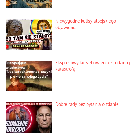
Lipski incydent i meandry strategii
Praktyczny instruktaż z dala od okien
Niewygodne kulisy alpejskiego
objawienia