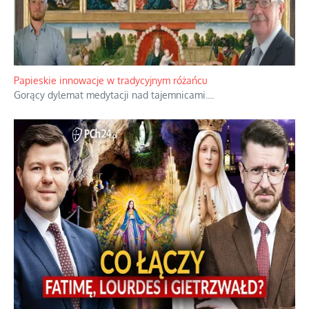
Kamienie i siekiery przeciw czołgom
Gorzka analityka decyzji warszawskich dowódców.
...