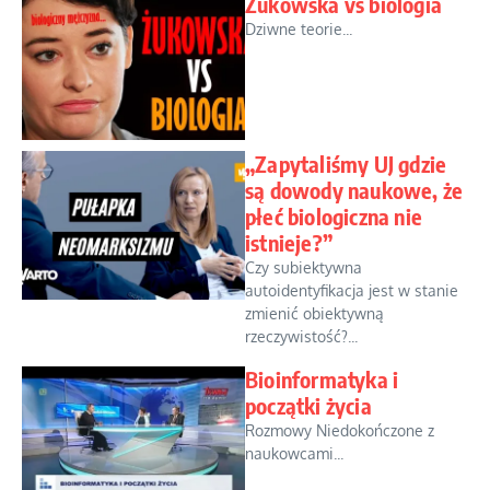
Żukowska vs biologia
Dziwne teorie...
„Zapytaliśmy UJ gdzie
są dowody naukowe, że
płeć biologiczna nie
istnieje?”
Czy subiektywna
autoidentyfikacja jest w stanie
zmienić obiektywną
rzeczywistość?...
Bioinformatyka i
początki życia
Rozmowy Niedokończone z
naukowcami...