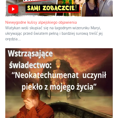
Szybkie potwierdzenie dawnych
przypuszczeń telewizyjnych ekspertów
Niewygodne kulisy alpejskiego objawienia
Watykan woli skupiać się na łagodnym wizerunku Maryi,