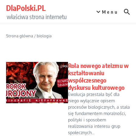
Przejdź do treści
DlaPolski.PL
Menu
właściwa strona internetu
Strona główna
/
biologia
Rola nowego ateizmu w
kształtowaniu
współczesnego
dyskursu kulturowego
Ewolucja przestała być dla
niego wyłącznie opisem
procesów biologicznych, a stała
się fundamentem moralności,
polityki i sposobem
realizowania interesu grup
społecznych...