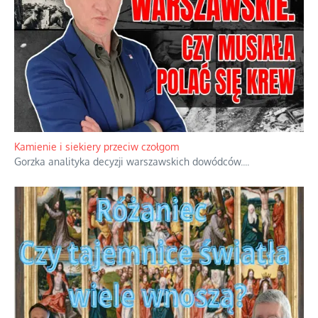
Familijny spór o biskupie sakry
Rodzinna polemika wokół sakr w Écône.
...