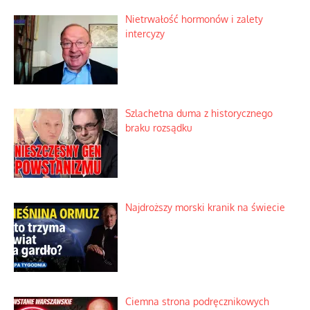
Ekspresowy kurs zbawienia z rodzinną
katastrofą
Dobre rady bez pytania o zdanie
Nietrwałość hormonów i zalety
intercyzy