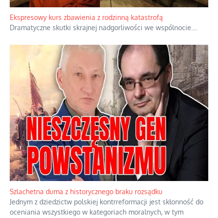
ukrywając przed światem pełną i bardziej surową treść jej
orędzia.
...
Ekspresowy kurs zbawienia z rodzinną katastrofą
Dramatyczne skutki skrajnej nadgorliwości we wspólnocie.
...