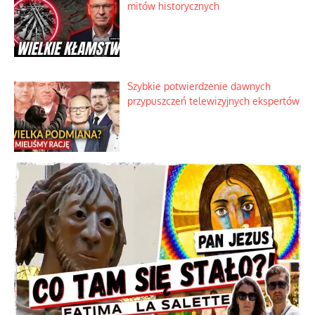
Szlachetna duma z historycznego
braku rozsądku
Najdroższy morski kranik na świecie
Ciemna strona podręcznikowych
mitów historycznych