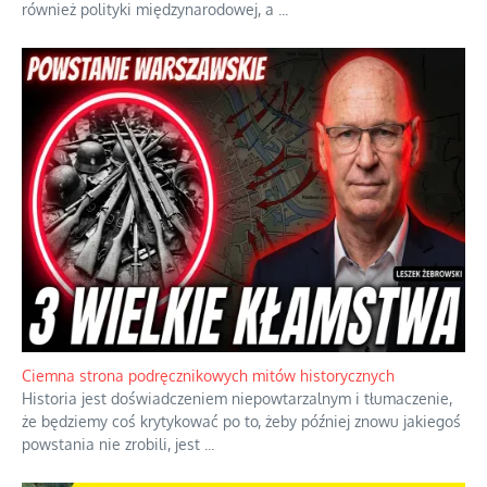
Szlachetna duma z historycznego braku rozsądku
Jednym z dziedzictw polskiej kontrreformacji jest skłonność do
oceniania wszystkiego w kategoriach moralnych, w tym
również polityki międzynarodowej, a
...