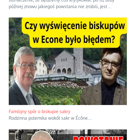
później znowu jakiegoś powstania nie zrobili, jest
...
Familijny spór o biskupie sakry
Rodzinna polemika wokół sakr w Écône.
...