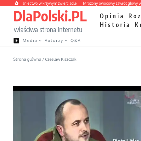
Przejdź do treści
ie wybraniectwo w krzywym zwierciadle
Mrożony owocowy zawrót głowy w mark
DlaPolski.PL
Opinia
Ro
Historia
K
właściwa strona internetu
Media
Autorzy
Q&A
Strona główna
/
Czesław Kiszczak