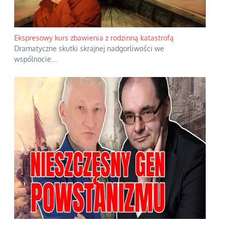
Ekspresowy kurs zbawienia z rodzinną katastrofą
Dramatyczne skutki skrajnej nadgorliwości we
wspólnocie.
...