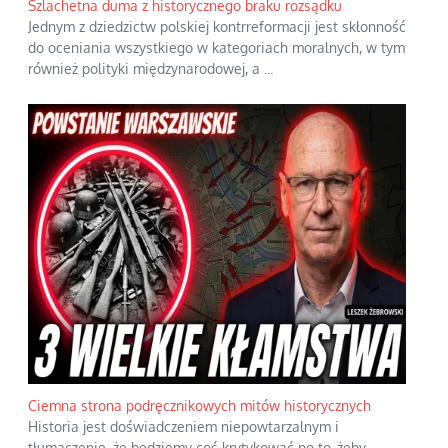
Szlachetna duma z historycznego braku rozsądku
Jednym z dziedzictw polskiej kontrreformacji jest skłonność
do oceniania wszystkiego w kategoriach moralnych, w tym
również polityki międzynarodowej, a
...
Ciemna strona podręcznikowych mitów historycznych
Historia jest doświadczeniem niepowtarzalnym i
tłumaczenie, że będziemy coś krytykować po to, żeby