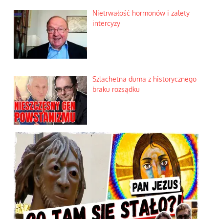
Nietrwałość hormonów i zalety
intercyzy
Szlachetna duma z historycznego
braku rozsądku