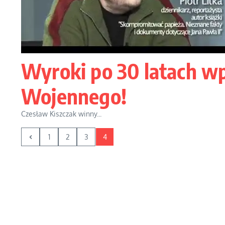
Wyroki po 30 latach w
Wojennego!
Czesław Kiszczak winny...
1
2
3
4