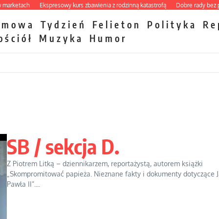
etach
Ekspresowy kurs zbawienia z rodzinną katastrofą
Dobre rady bez pytani
zmowa
Tydzień
Felieton
Polityka
Re
ościół
Muzyka
Humor
SB / sekcja D.
Z Piotrem Litką – dziennikarzem, reportażystą, autorem książki
„Skompromitować papieża. Nieznane fakty i dokumenty dotyczące 
Pawła II”....