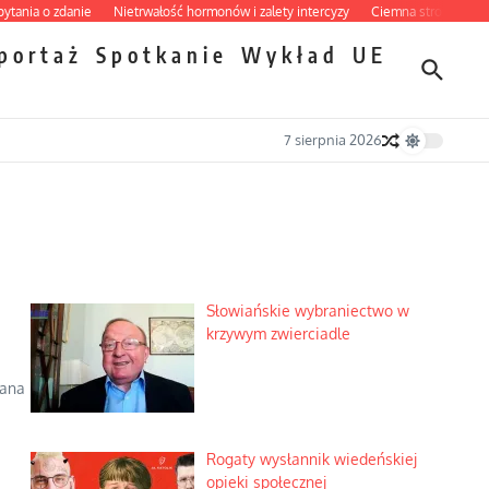
a o zdanie
Nietrwałość hormonów i zalety intercyzy
Ciemna strona podręcznik
portaż
Spotkanie
Wykład
UE
7 sierpnia 2026
Słowiańskie wybraniectwo w
krzywym zwierciadle
Jana
Rogaty wysłannik wiedeńskiej
opieki społecznej