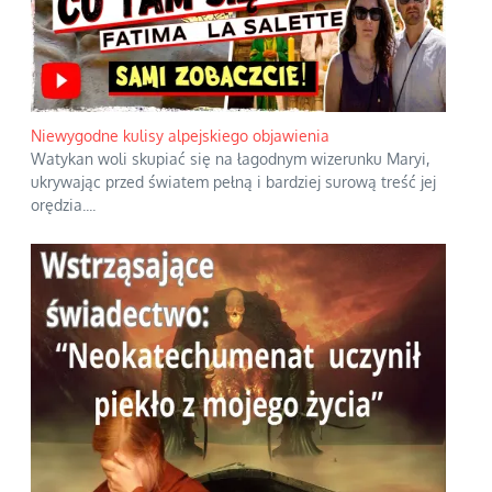
Niewygodne kulisy alpejskiego objawienia
Watykan woli skupiać się na łagodnym wizerunku Maryi,
ukrywając przed światem pełną i bardziej surową treść jej
orędzia.
...