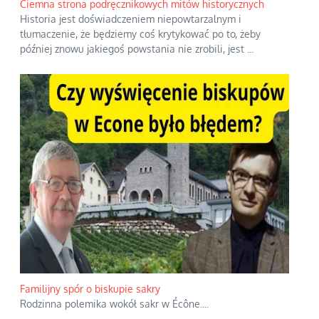
Ciemna strona podręcznikowych mitów historycznych
Historia jest doświadczeniem niepowtarzalnym i
tłumaczenie, że będziemy coś krytykować po to, żeby
później znowu jakiegoś powstania nie zrobili, jest
...
Familijny spór o biskupie sakry
Rodzinna polemika wokół sakr w Écône.
...