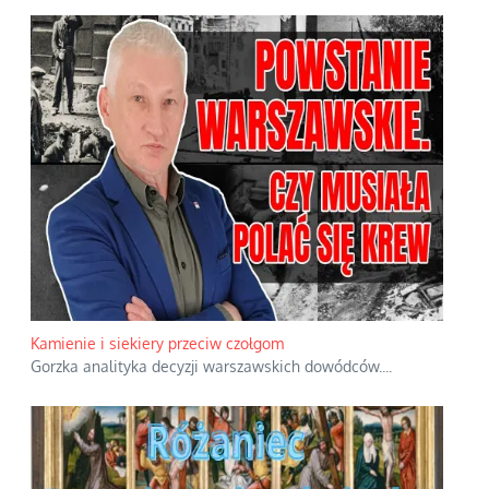
Kamienie i siekiery przeciw czołgom
Gorzka analityka decyzji warszawskich dowódców.
...