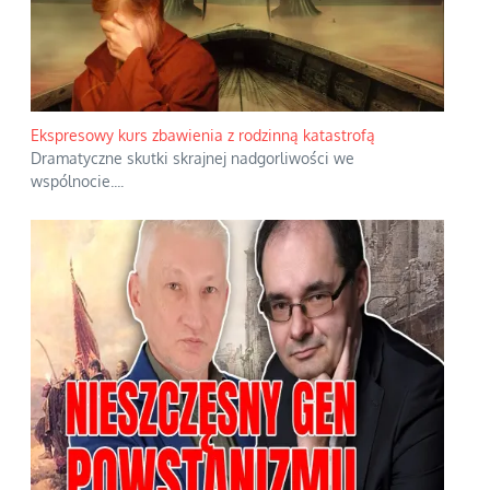
Ekspresowy kurs zbawienia z rodzinną katastrofą
Dramatyczne skutki skrajnej nadgorliwości we
wspólnocie.
...