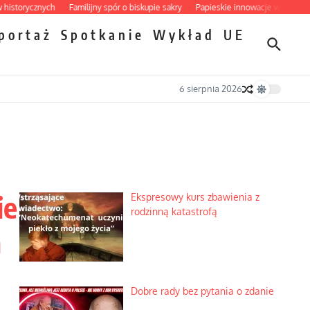
orycznych
Familijny spór o biskupie sakry
Papieskie innowacje w tradycyjnym 
portaż
Spotkanie
Wykład
UE
6 sierpnia 2026
ie
Ekspresowy kurs zbawienia z
rodzinną katastrofą
a
Dobre rady bez pytania o zdanie