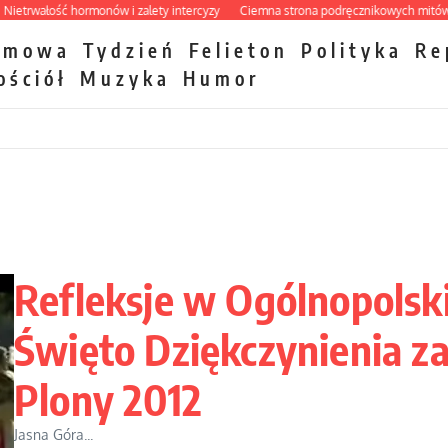
wałość hormonów i zalety intercyzy
Ciemna strona podręcznikowych mitów hist
zmowa
Tydzień
Felieton
Polityka
Re
ościół
Muzyka
Humor
Refleksje w Ogólnopolsk
Święto Dziękczynienia z
Plony 2012
Jasna Góra...