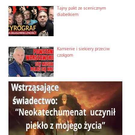
Tajny pakt ze scenicznym
diabełkiem
Kamienie i siekiery przeciw
czołgom