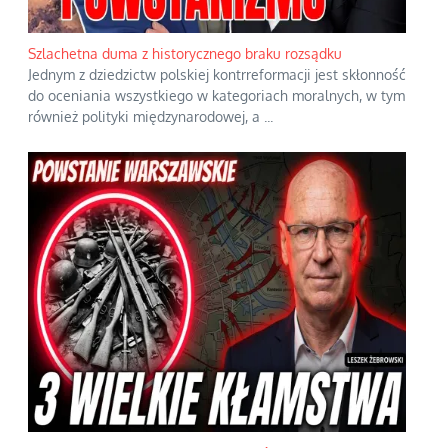
Szlachetna duma z historycznego braku rozsądku
Jednym z dziedzictw polskiej kontrreformacji jest skłonność
do oceniania wszystkiego w kategoriach moralnych, w tym
również polityki międzynarodowej, a
...