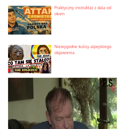
Praktyczny instruktaż z dala od
okien
Niewygodne kulisy alpejskiego
objawienia