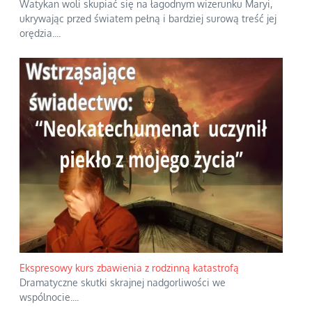
Watykan woli skupiać się na łagodnym wizerunku Maryi,
ukrywając przed światem pełną i bardziej surową treść jej
orędzia.
...
Ekspresowy kurs zbawienia z rodzinną katastrofą
Dramatyczne skutki skrajnej nadgorliwości we
wspólnocie.
...