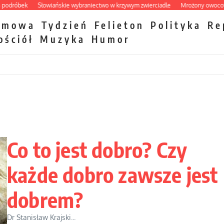
ek
Słowiańskie wybraniectwo w krzywym zwierciadle
Mrożony owocowy zawró
zmowa
Tydzień
Felieton
Polityka
Re
ościół
Muzyka
Humor
Co to jest dobro? Czy
każde dobro zawsze jest
dobrem?
Dr Stanisław Krajski...