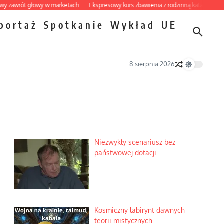
t głowy w marketach
Ekspresowy kurs zbawienia z rodzinną katastrofą
Dobre 
portaż
Spotkanie
Wykład
UE
8 sierpnia 2026
Niezwykły scenariusz bez
państwowej dotacji
Kosmiczny labirynt dawnych
teorii mistycznych