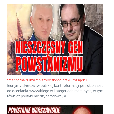
Szlachetna duma z historycznego braku rozsądku
Jednym z dziedzictw polskiej kontrreformacji jest skłonność
do oceniania wszystkiego w kategoriach moralnych, w tym
również polityki międzynarodowej, a
...