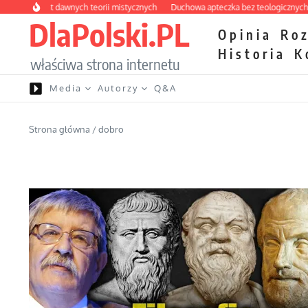
Przejdź do treści
birynt dawnych teorii mistycznych
Duchowa apteczka bez teologicznych podrób
DlaPolski.PL
Opinia
Ro
Historia
K
właściwa strona internetu
Media
Autorzy
Q&A
Strona główna
/
dobro