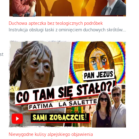
Duchowa apteczka bez teologicznych podróbek
Instrukcja obsługi łaski z ominięciem duchowych skrótów.
...
st
Niewygodne kulisy alpejskiego objawienia