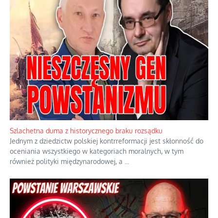
Szlachetna duma z historycznego braku rozsądku
Jednym z dziedzictw polskiej kontrreformacji jest skłonność do
oceniania wszystkiego w kategoriach moralnych, w tym
również polityki międzynarodowej, a
...