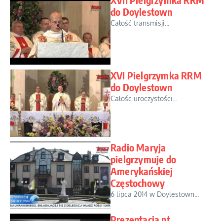
do Doylestown
Całość transmisji...
XVI Pielgrzymka RRM
do Doylestown
Całośc uroczystości...
Radio Maryja
pielgrzymuje do
Amerykańskiej
Częstochowy
6 lipca 2014 w Doylestown...
Prezentacja nt.