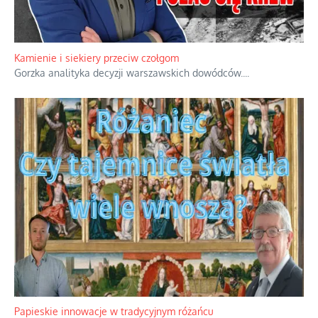
Kamienie i siekiery przeciw czołgom
Gorzka analityka decyzji warszawskich dowódców.
...
Papieskie innowacje w tradycyjnym różańcu