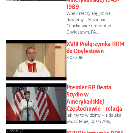
1989
Wielu rzeczy się już nie
dowiemy… Sławomir
Cenckiewicz i referat w
Doylestown, PA...
XVIII Pielgrzymka RRM
do Doylestown
3.07.2016...
Premier RP Beata
Szydło w
Amerykańskiej
Częstochowie – relacja
Jak my to widzimy – z daleka
widać lepiej (01.05.2016)...
XVII Pielgrzymka RRM