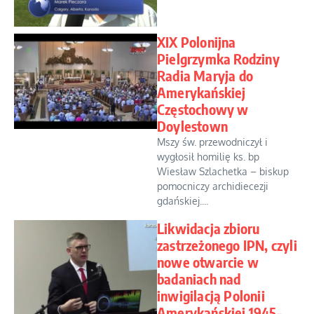
XIX Polonijna
Pielgrzymka Rodziny
Radia Maryja do
Amerykańskiej
Częstochowy w
Doylestown
Mszy św. przewodniczył i
wygłosił homilię ks. bp
Wiesław Szlachetka – biskup
pomocniczy archidiecezji
gdańskiej....
Likwidacja zbioru
zastrzeżonego IPN, czyli
nowe otwarcie w
badaniach nad
inwigilacją Polonii
Amerykańskiej 1945-