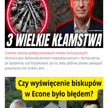
Ciemna strona podręcznikowych mitów historycznych
Historia jest doświadczeniem niepowtarzalnym i tłumaczenie,
że będziemy coś krytykować po to, żeby później znowu jakiegoś
powstania nie zrobili, jest
...