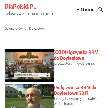
Przejdź do treści
DlaPolski.PL
Menu
właściwa strona internetu
Strona główna
/
Doylestown
XXI Pielgrzymka RRM
do Doylestown
Uroczystości i wydarzenia...
Pielgrzymka RRM do
Doylestown 2017
Jak my to widzimy – z daleka
widać lepiej...