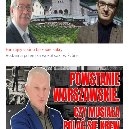
Familijny spór o biskupie sakry
Rodzinna polemika wokół sakr w Écône.
...