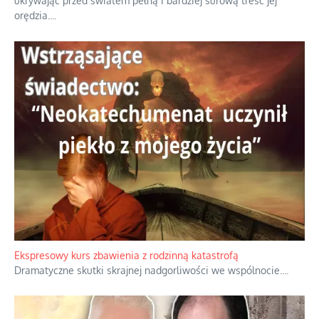
ukrywając przed światem pełną i bardziej surową treść jej
orędzia.
...
Ekspresowy kurs zbawienia z rodzinną katastrofą
Dramatyczne skutki skrajnej nadgorliwości we wspólnocie.
...