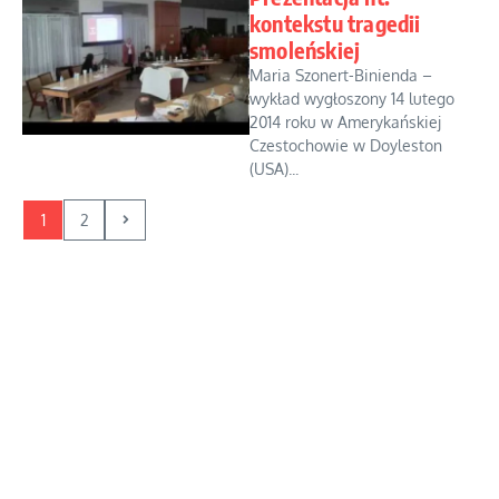
kontekstu tragedii
smoleńskiej
Maria Szonert-Binienda –
wykład wygłoszony 14 lutego
2014 roku w Amerykańskiej
Czestochowie w Doyleston
(USA)...
1
2