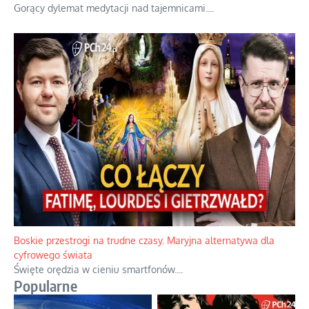
Gorący dylemat medytacji nad tajemnicami.
...
Boskie przestrogi na trudne czasy. Maryjna alternatywa dla
cyfrowego świata
Święte orędzia w cieniu smartfonów.
...
Popularne