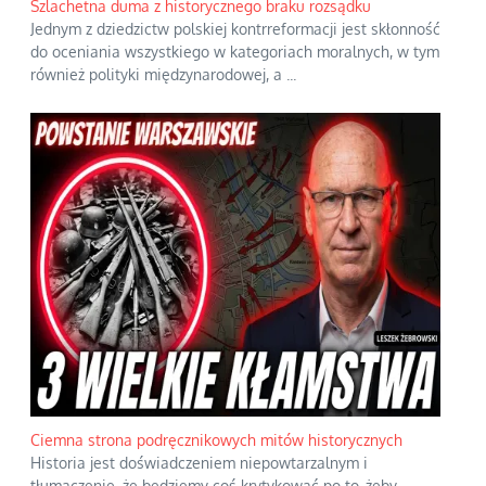
Szlachetna duma z historycznego braku rozsądku
Jednym z dziedzictw polskiej kontrreformacji jest skłonność
do oceniania wszystkiego w kategoriach moralnych, w tym
również polityki międzynarodowej, a
...
Ciemna strona podręcznikowych mitów historycznych
Historia jest doświadczeniem niepowtarzalnym i
tłumaczenie, że będziemy coś krytykować po to, żeby