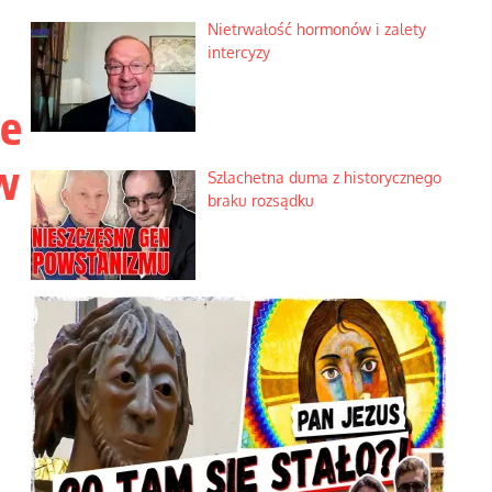
Nietrwałość hormonów i zalety
intercyzy
ie
w
Szlachetna duma z historycznego
braku rozsądku