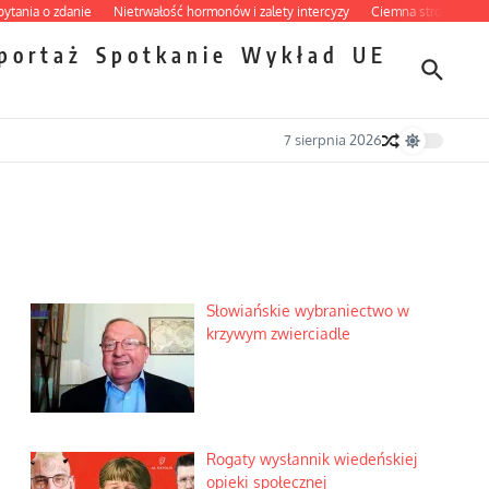
o zdanie
Nietrwałość hormonów i zalety intercyzy
Ciemna strona podręczniko
portaż
Spotkanie
Wykład
UE
7 sierpnia 2026
Słowiańskie wybraniectwo w
krzywym zwierciadle
Rogaty wysłannik wiedeńskiej
opieki społecznej