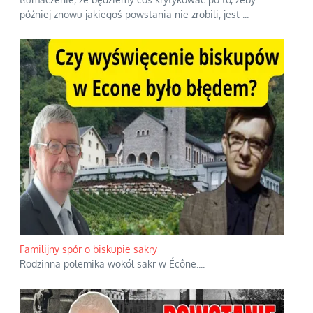
później znowu jakiegoś powstania nie zrobili, jest
...
Familijny spór o biskupie sakry
Rodzinna polemika wokół sakr w Écône.
...