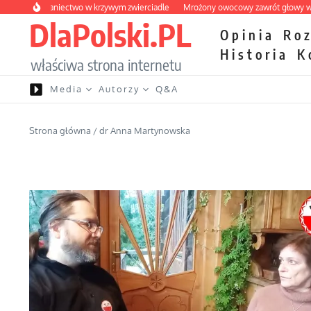
Przejdź do treści
e wybraniectwo w krzywym zwierciadle
Mrożony owocowy zawrót głowy w marke
DlaPolski.PL
Opinia
Ro
Historia
K
właściwa strona internetu
Media
Autorzy
Q&A
Strona główna
/
dr Anna Martynowska