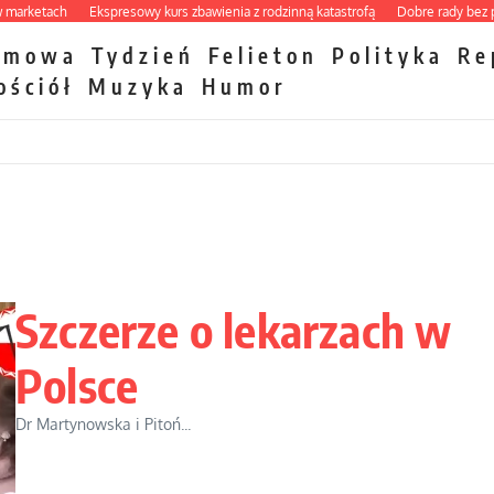
tach
Ekspresowy kurs zbawienia z rodzinną katastrofą
Dobre rady bez pytania 
zmowa
Tydzień
Felieton
Polityka
Re
ościół
Muzyka
Humor
Szczerze o lekarzach w
Polsce
Dr Martynowska i Pitoń...