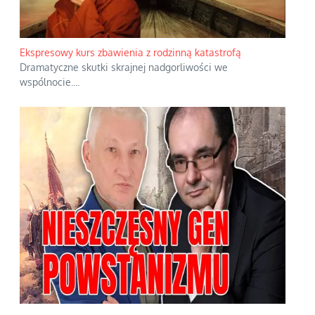
Ekspresowy kurs zbawienia z rodzinną katastrofą
Dramatyczne skutki skrajnej nadgorliwości we
wspólnocie.
...