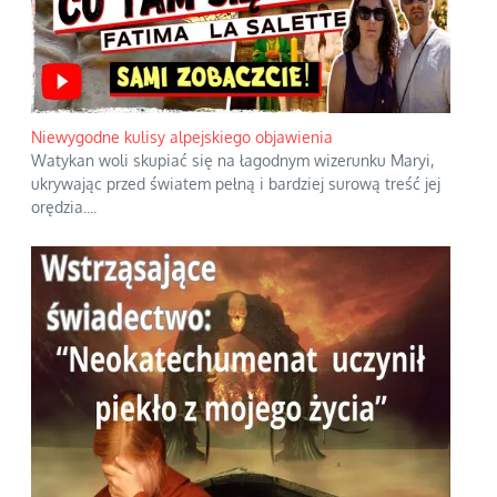
Niewygodne kulisy alpejskiego objawienia
Watykan woli skupiać się na łagodnym wizerunku Maryi,
ukrywając przed światem pełną i bardziej surową treść jej
orędzia.
...