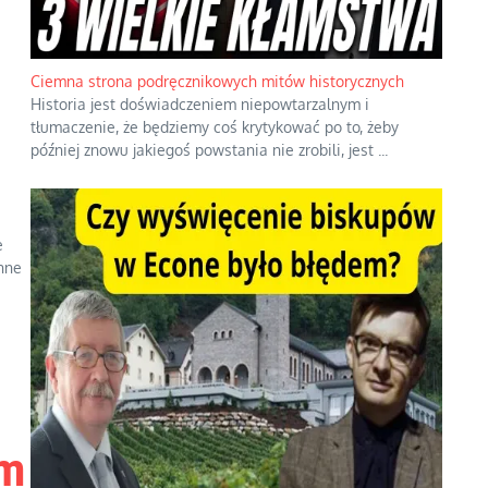
Ciemna strona podręcznikowych mitów historycznych
Historia jest doświadczeniem niepowtarzalnym i
tłumaczenie, że będziemy coś krytykować po to, żeby
później znowu jakiegoś powstania nie zrobili, jest
...
e
nne
em