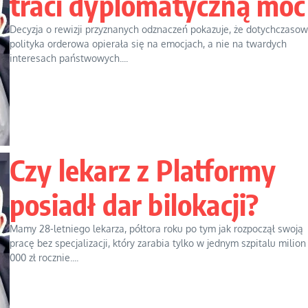
traci dyplomatyczną moc
Decyzja o rewizji przyznanych odznaczeń pokazuje, że dotychczaso
polityka orderowa opierała się na emocjach, a nie na twardych
interesach państwowych....
Czy lekarz z Platformy
posiadł dar bilokacji?
Mamy 28-letniego lekarza, półtora roku po tym jak rozpoczął swoją
pracę bez specjalizacji, który zarabia tylko w jednym szpitalu milion
000 zł rocznie....