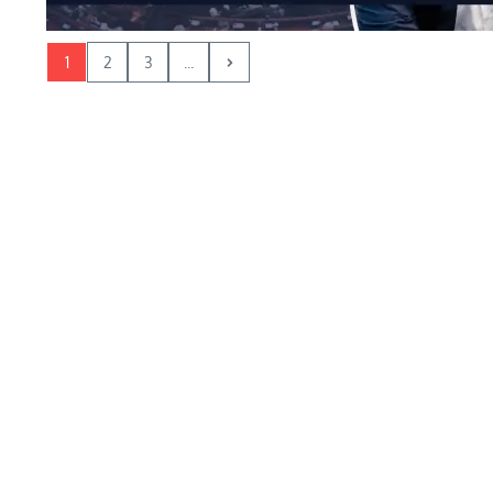
1
2
3
...