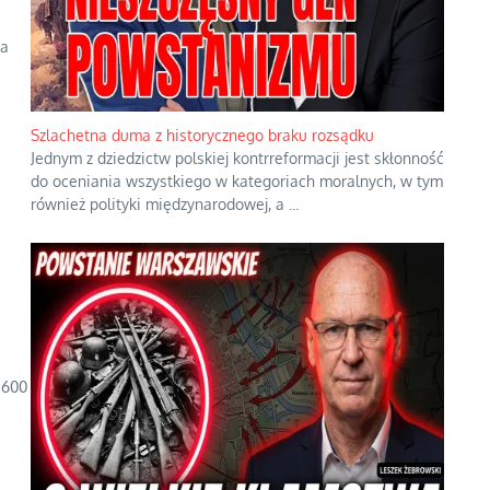
wa
Szlachetna duma z historycznego braku rozsądku
Jednym z dziedzictw polskiej kontrreformacji jest skłonność
do oceniania wszystkiego w kategoriach moralnych, w tym
również polityki międzynarodowej, a
...
 600