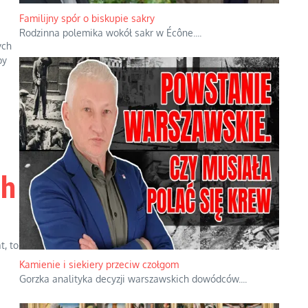
Familijny spór o biskupie sakry
Rodzinna polemika wokół sakr w Écône.
...
ych
by
ch
t, to
Kamienie i siekiery przeciw czołgom
Gorzka analityka decyzji warszawskich dowódców.
...