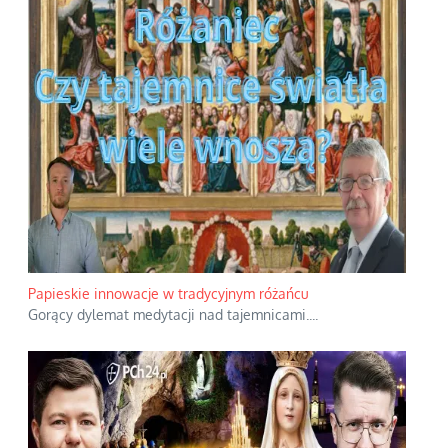
Papieskie innowacje w tradycyjnym różańcu
Gorący dylemat medytacji nad tajemnicami.
...