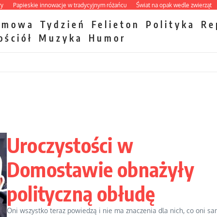
pieskie innowacje w tradycyjnym różańcu
Świat na opak wedle zwierząt
Taktow
zmowa
Tydzień
Felieton
Polityka
Re
ościół
Muzyka
Humor
Uroczystości w
Domostawie obnażyły
polityczną obłudę
Oni wszystko teraz powiedzą i nie ma znaczenia dla nich, co oni sa