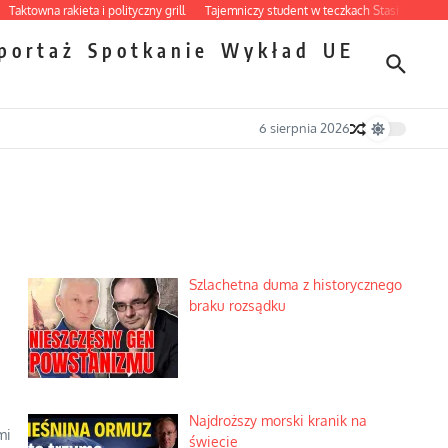
na rakieta i polityczny grill
Tajemniczy student w teczkach Stasi
Ciemna stron
portaż
Spotkanie
Wykład
UE
6 sierpnia 2026
Szlachetna duma z historycznego
braku rozsądku
Najdroższy morski kranik na
mi
świecie