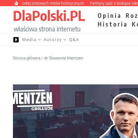
Przejdź do treści
ona podręcznikowych mitów historycznych
Familijny spór o biskupie sakry
Pa
DlaPolski.PL
Opinia
Ro
Historia
K
właściwa strona internetu
Media
Autorzy
Q&A
Strona główna
/
dr Sławomir Mentzen