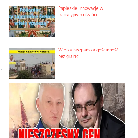
Papieskie innowacje w
tradycyjnym różańcu
Wielka hiszpańska gościnność
bez granic
,