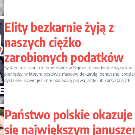
Elity bezkarnie żyją z
naszych ciężko
zarobionych podatków
System rozliczania kilometrówek w Sejmie to ewidentne wyłudzani
pieniędzy, w którym posłowie masowo deklarują identyczne, codzie
dystanse, nawet jeśli nie posiadają prawa jazdy lub korzystają z li...
Państwo polskie okazuje
się największym janusz