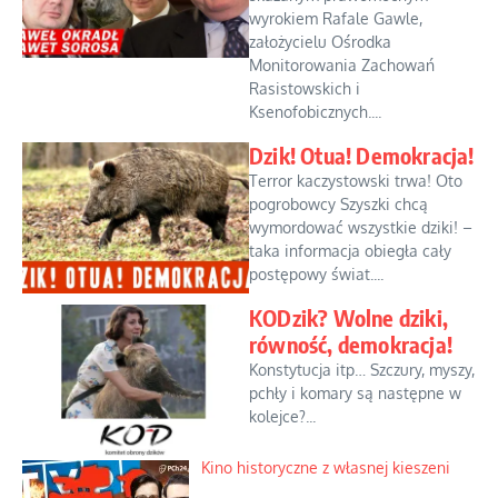
wyrokiem Rafale Gawle,
założycielu Ośrodka
Monitorowania Zachowań
Rasistowskich i
Ksenofobicznych....
Dzik! Otua! Demokracja!
Terror kaczystowski trwa! Oto
pogrobowcy Szyszki chcą
wymordować wszystkie dziki! –
taka informacja obiegła cały
postępowy świat....
KODzik? Wolne dziki,
równość, demokracja!
Konstytucja itp… Szczury, myszy,
pchły i komary są następne w
kolejce?...