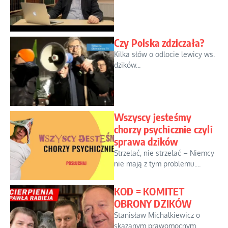
Czy Polska zdziczała?
Kilka słów o odlocie lewicy ws.
dzików...
Wszyscy jesteśmy
chorzy psychicznie czyli
sprawa dzików
Strzelać, nie strzelać – Niemcy
nie mają z tym problemu....
KOD = KOMITET
OBRONY DZIKÓW
Stanisław Michalkiewicz o
skazanym prawomocnym