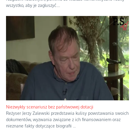
Domowe polowanie na wolne fale
Przez dziesięciolecia miliony Polaków słuchały zagranicznych
rozgłośni radiowych, pomimo że władze komunistyczne robiły
wszystko, aby je zagłuszyć.
...