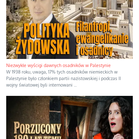
Szabla z kamieniem na czołgi
Startowaliśmy amatorami przeciwko już świetnie rozkręconej
armii weteranów, no i trzeba powiedzieć, że to jest głupi
pomysł
...