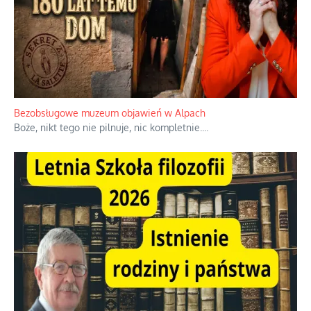
Niezwykłe wyścigi dawnych osadników w Palestynie
W 1938 roku, uwaga, 17% tych osadników niemieckich w
Palestynie było członkiem partii nazistowskiej i podczas II
wojny światowej byli internowani
...