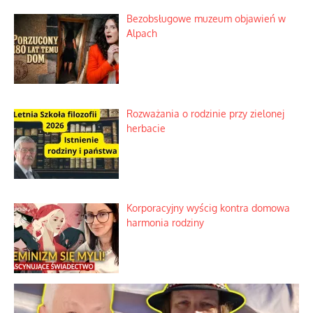
Historyczne fikołki zagranicznego
obserwatora dziejów
Niezwykłe wyścigi dawnych
osadników w Palestynie
Bezobsługowe muzeum objawień w
Alpach