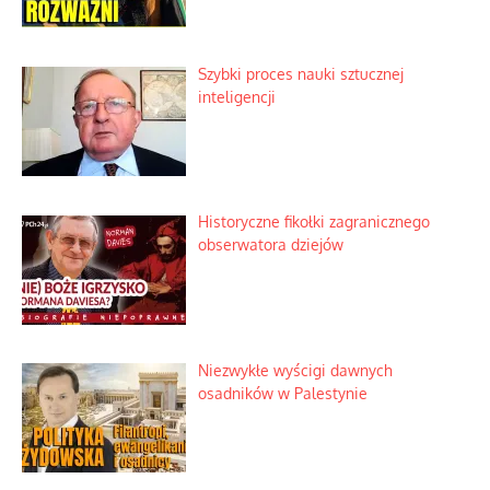
Wielki zlot miłośników świętego
spokoju
Zagadkowy pocisk w spokojnej
miejscowości
Szabla z kamieniem na czołgi
Szybki proces nauki sztucznej
inteligencji