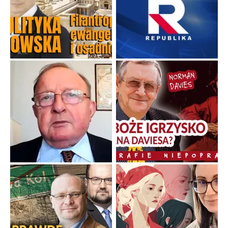
Duchowa apteczka bez teologicznych podróbek
Instrukcja obsługi łaski z ominięciem duchowych skrótów.
...
Popularne