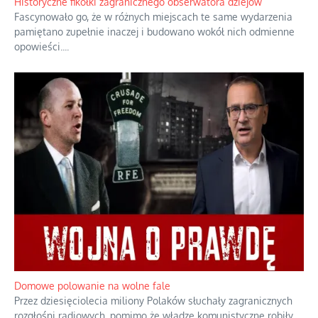
realnymi relacjami.
...
Historyczne fikołki zagranicznego obserwatora dziejów
Fascynowało go, że w różnych miejscach te same wydarzenia
pamiętano zupełnie inaczej i budowano wokół nich odmienne
opowieści.
...