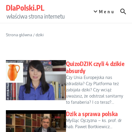
Przejdź do treści
DlaPolski.PL
Menu
właściwa strona internetu
Strona główna
/
dziki
QuizoDZIK czyli 4 dzikie
absurdy
Czy Unia Europejska nas
zdradziła? Czy Platforma też
zabijała dziki? Czy wciąż
uważasz, że odstrzał sanitarny
to fanaberia? I co teraz?...
Dzik a sprawa polska
Myśląc Ojczyzna – ks. prof. dr
hab. Paweł Bortkiewicz...