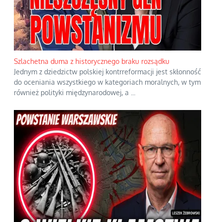
Szlachetna duma z historycznego braku rozsądku
Jednym z dziedzictw polskiej kontrreformacji jest skłonność
do oceniania wszystkiego w kategoriach moralnych, w tym
również polityki międzynarodowej, a
...