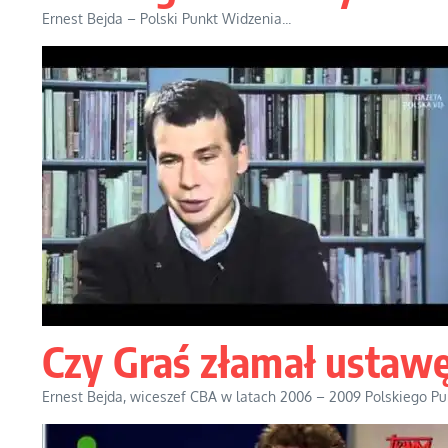
Ernest Bejda – Polski Punkt Widzenia...
Czy Graś złamał ustaw
Ernest Bejda, wiceszef CBA w latach 2006 – 2009 Polskiego Pu