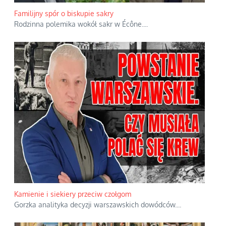
Familijny spór o biskupie sakry
Rodzinna polemika wokół sakr w Écône.
...
Kamienie i siekiery przeciw czołgom
Gorzka analityka decyzji warszawskich dowódców.
...