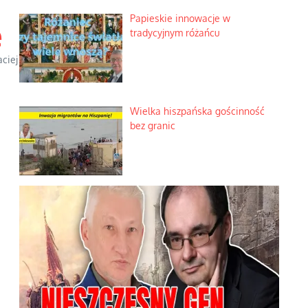
Papieskie innowacje w
e
tradycyjnym różańcu
ciej
Wielka hiszpańska gościnność
bez granic