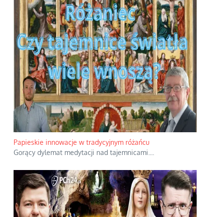
Papieskie innowacje w tradycyjnym różańcu
Gorący dylemat medytacji nad tajemnicami.
...