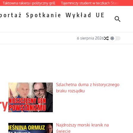
wna rakieta i polityczny grill
Tajemniczy student w teczkach Stasi
Ciemna stro
portaż
Spotkanie
Wykład
UE
6 sierpnia 2026
Szlachetna duma z historycznego
braku rozsądku
ry
Najdroższy morski kranik na
świecie