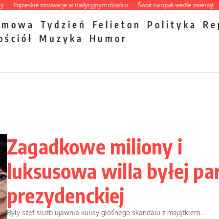
apieskie innowacje w tradycyjnym różańcu
Świat na opak wedle zwierząt
Takto
zmowa
Tydzień
Felieton
Polityka
Re
ościół
Muzyka
Humor
Zagadkowe miliony i
luksusowa willa byłej pa
prezydenckiej
Były szef służb ujawnia kulisy głośnego skandalu z majątkiem....