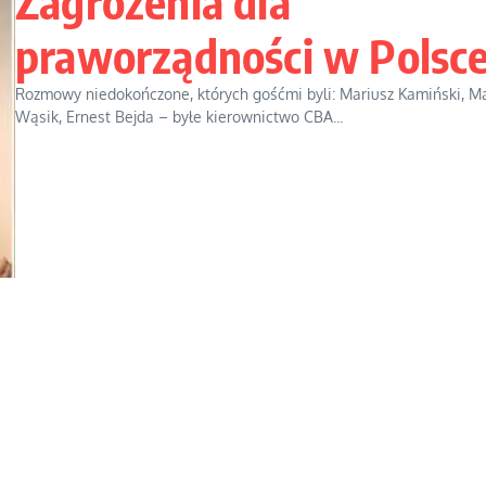
Zagrożenia dla
praworządności w Polsc
Rozmowy niedokończone, których gośćmi byli: Mariusz Kamiński, Ma
Wąsik, Ernest Bejda – byłe kierownictwo CBA...