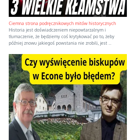
Ciemna strona podręcznikowych mitów historycznych
Historia jest doświadczeniem niepowtarzalnym i
tłumaczenie, że będziemy coś krytykować po to, żeby
później znowu jakiegoś powstania nie zrobili, jest
...