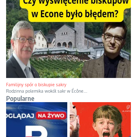
Ciemna strona podręcznikowych mitów historycznych
Historia jest doświadczeniem niepowtarzalnym i tłumaczenie,
że będziemy coś krytykować po to, żeby później znowu jakiegoś
powstania nie zrobili, jest
...