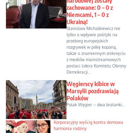
narodowej zostały
zachowane: 0 – 0 z
Niemcami, 1 – 0 z
Ukrainą!
Stanisław Michalkiewicz nie
tylko o wpływie polityki na
przebieg europejskich
rozgrywek w piłkę kopaną,
także o znamiennym zniknięciu
z mediów mainstreamowych
postaci lidera Komitetu Obrony
Demokracji...
Węgierscy kibice w
Marsylii pozdrawiają
Polaków
Polak Węgier – dwa bratanki...