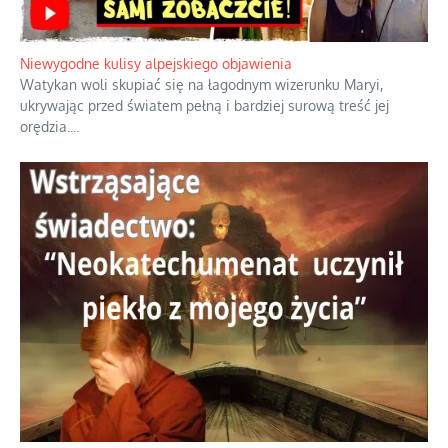
Duchowa apteczka bez teologicznych podróbek
Instrukcja obsługi łaski z ominięciem duchowych skrótów.
...
Niewygodne kulisy alpejskiego objawienia
Watykan woli skupiać się na łagodnym wizerunku Maryi,
ukrywając przed światem pełną i bardziej surową treść jej