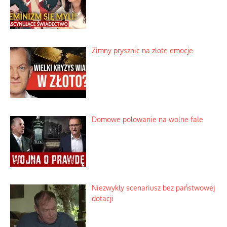
Korporacyjny wyścig kontra domowa
harmonia rodziny
Zimny prysznic na złote emocje