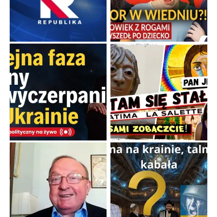
Familijny spór o biskupie sakry
Rodzinna polemika wokół sakr w Écône.
...
Popularne