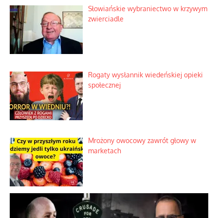
Tajemnica nagłego upadku krajowych
serwerów
Duchowa apteczka bez teologicznych
podróbek
Słowiańskie wybraniectwo w krzywym
zwierciadle