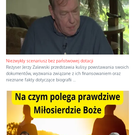
Domowe polowanie na wolne fale
Przez dziesięciolecia miliony Polaków słuchały zagranicznych
rozgłośni radiowych, pomimo że władze komunistyczne robiły
wszystko, aby je zagłuszyć.
...