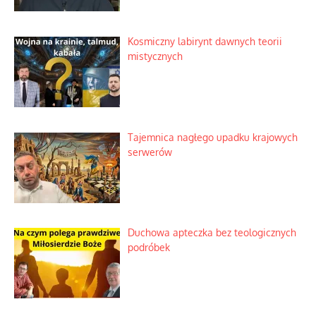
Domowe polowanie na wolne fale
Niezwykły scenariusz bez państwowej
dotacji
Kosmiczny labirynt dawnych teorii
mistycznych