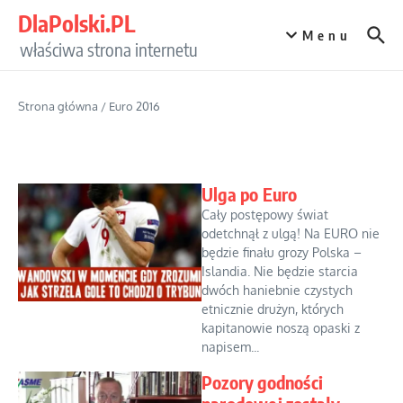
Przejdź do treści
DlaPolski.PL
Menu
właściwa strona internetu
Strona główna
/
Euro 2016
Ulga po Euro
Cały postępowy świat
odetchnął z ulgą! Na EURO nie
będzie finału grozy Polska –
Islandia. Nie będzie starcia
dwóch haniebnie czystych
etnicznie drużyn, których
kapitanowie noszą opaski z
napisem...
Pozory godności