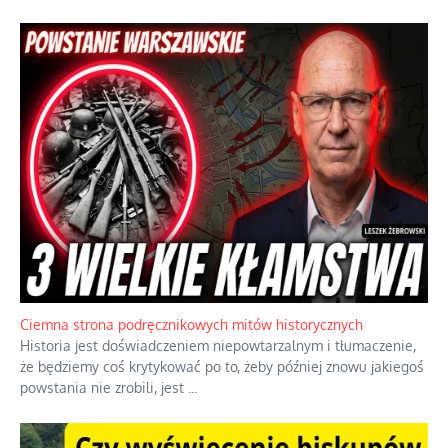
Szlachetna duma z historycznego braku rozsądku
Jednym z dziedzictw polskiej kontrreformacji jest skłonność do
oceniania wszystkiego w kategoriach moralnych, w tym
również polityki międzynarodowej, a
...