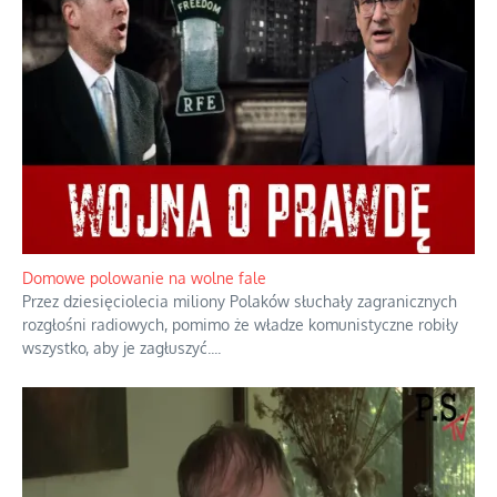
Rogaty wysłannik wiedeńskiej opieki
społecznej
Mrożony owocowy zawrót głowy w
marketach