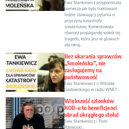
Ewa Stankiewicz przypomniała
pierwsza jak było traktowani
ludzie stawiający pytania o
przyczyny katastrofy
smoleńskiej. Komentowała
również propagandę wokół tej
tragedii, która jest w głowach
obcokraj...
Bez ukarania sprawców
„Smoleńska”, nie
zasługujemy na
państwowość
Ewa Stankiewicz u Witolda
Gadowskiego w radiu WNET...
Większość członków
KOD-u to beneficjenci
obrad okrągłego stołu!
Ewa Stankiewicz i Piotr
Rzewuski...