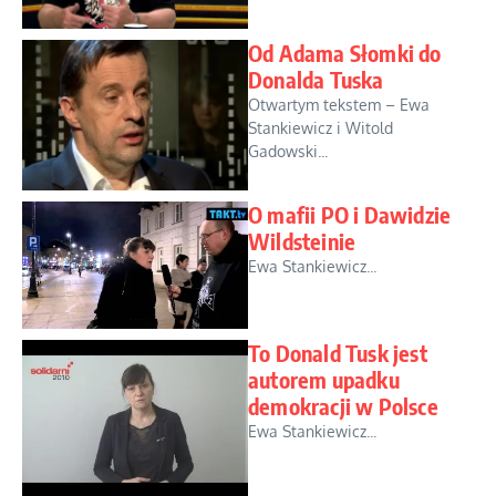
Od Adama Słomki do
Donalda Tuska
Otwartym tekstem – Ewa
Stankiewicz i Witold
Gadowski...
O mafii PO i Dawidzie
Wildsteinie
Ewa Stankiewicz...
To Donald Tusk jest
autorem upadku
demokracji w Polsce
Ewa Stankiewicz...