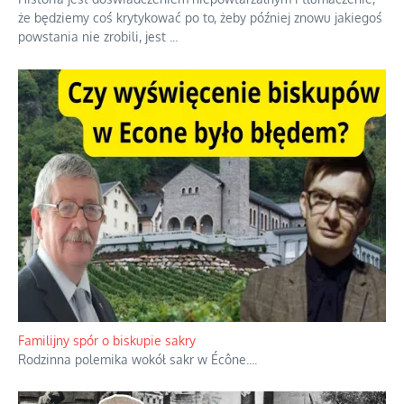
że będziemy coś krytykować po to, żeby później znowu jakiegoś
powstania nie zrobili, jest
...
Familijny spór o biskupie sakry
Rodzinna polemika wokół sakr w Écône.
...