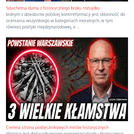
Szlachetna duma z historycznego braku rozsądku
Jednym z dziedzictw polskiej kontrreformacji jest skłonność do
oceniania wszystkiego w kategoriach moralnych, w tym
również polityki międzynarodowej, a
...
Ciemna strona podręcznikowych mitów historycznych
Historia jest doświadczeniem niepowtarzalnym i tłumaczenie,