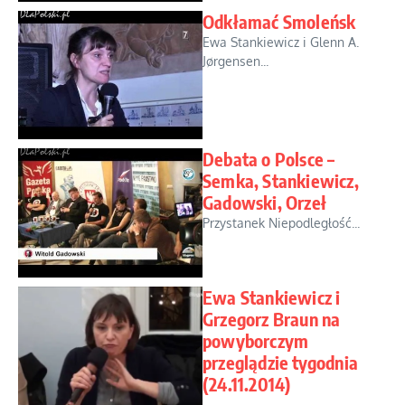
Odkłamać Smoleńsk
Ewa Stankiewicz i Glenn A.
Jørgensen...
Debata o Polsce –
Semka, Stankiewicz,
Gadowski, Orzeł
Przystanek Niepodległość...
Ewa Stankiewicz i
Grzegorz Braun na
powyborczym
przeglądzie tygodnia
(24.11.2014)
...