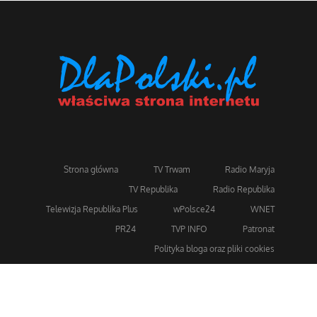
Strona główna
TV Trwam
Radio Maryja
TV Republika
Radio Republika
Telewizja Republika Plus
wPolsce24
WNET
PR24
TVP INFO
Patronat
Polityka bloga oraz pliki cookies
Dla bezpieczeństwa stosujemy 256-bitowe szyfrowanie
SSL