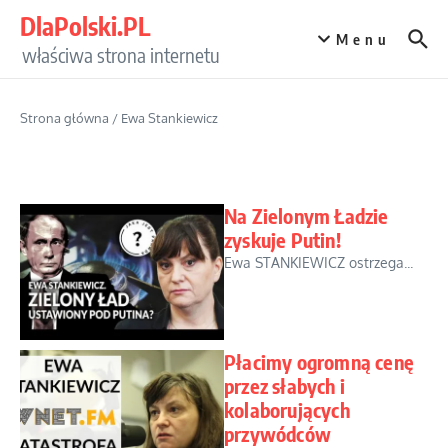
Przejdź do treści
DlaPolski.PL
Menu
właściwa strona internetu
Strona główna
/
Ewa Stankiewicz
Na Zielonym Ładzie
zyskuje Putin!
Ewa STANKIEWICZ ostrzega...
Płacimy ogromną cenę
przez słabych i
kolaborujących
przywódców