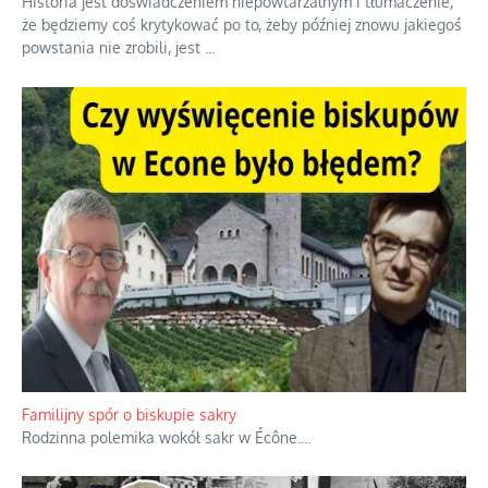
Historia jest doświadczeniem niepowtarzalnym i tłumaczenie,
że będziemy coś krytykować po to, żeby później znowu jakiegoś
powstania nie zrobili, jest
...
Familijny spór o biskupie sakry
Rodzinna polemika wokół sakr w Écône.
...