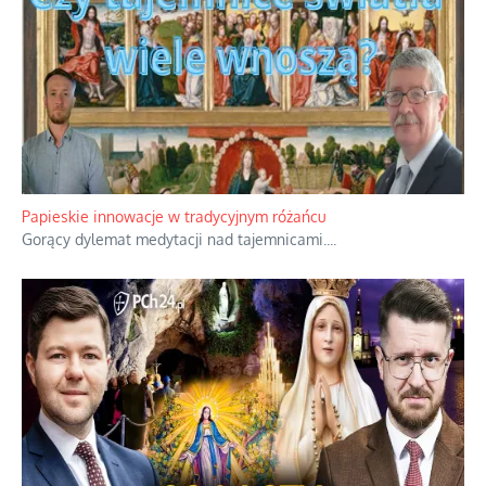
Papieskie innowacje w tradycyjnym różańcu
Gorący dylemat medytacji nad tajemnicami.
...