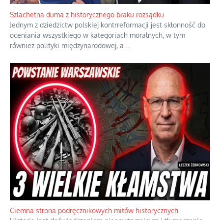
Szlachetna duma z historycznego braku rozsądku
Jednym z dziedzictw polskiej kontrreformacji jest skłonność do
oceniania wszystkiego w kategoriach moralnych, w tym
również polityki międzynarodowej, a
...
Ciemna strona podręcznikowych mitów historycznych