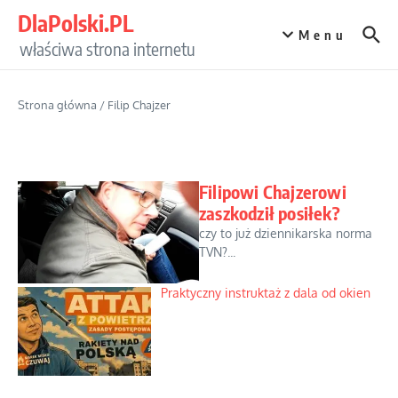
Przejdź do treści
DlaPolski.PL
Menu
właściwa strona internetu
Strona główna
/
Filip Chajzer
Filipowi Chajzerowi
zaszkodził posiłek?
czy to już dziennikarska norma
TVN?...
Praktyczny instruktaż z dala od okien