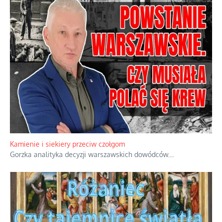
Kamienie i siekiery przeciw czołgom
Gorzka analityka decyzji warszawskich dowódców.
...