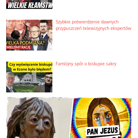
Szybkie potwierdzenie dawnych
przypuszczeń telewizyjnych ekspertów
Familijny spór o biskupie sakry