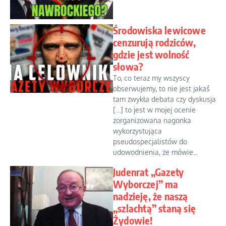
Środowiska lewicowe
cenzurują rodziców,
gdzie jest wolność
słowa?
To, co teraz my wszyscy
obserwujemy, to nie jest jakaś
tam zwykła debata czy dyskusja
[…] to jest w mojej ocenie
zorganizowana nagonka
wykorzystująca
pseudospecjalistów do
udowodnienia, że mówie...
Judenrat „Gazety
Wyborczej” ma
nadzieję, że naszą
„szlachtą” staną się
Żydowie!