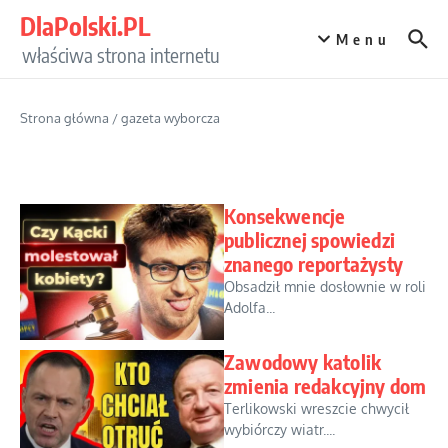
Przejdź do treści
DlaPolski.PL
Menu
właściwa strona internetu
Strona główna
/
gazeta wyborcza
Konsekwencje
publicznej spowiedzi
znanego reportażysty
Obsadził mnie dosłownie w roli
Adolfa...
Zawodowy katolik
zmienia redakcyjny dom
Terlikowski wreszcie chwycił
wybiórczy wiatr....