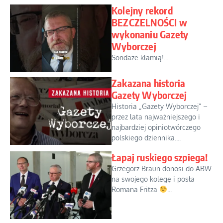
Kolejny rekord
BEZCZELNOŚCI w
wykonaniu Gazety
Wyborczej
Sondaże kłamią!...
Zakazana historia
Gazety Wyborczej
Historia „Gazety Wyborczej” –
przez lata najważniejszego i
najbardziej opiniotwórczego
polskiego dziennika....
Łapaj ruskiego szpiega!
Grzegorz Braun donosi do ABW
na swojego kolegę i posła
Romana Fritza
...