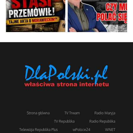
Strona główna
TV Trwam
Radio Maryja
TV Republika
Radio Republika
Telewizja Republika Plus
wPolsce24
WNET