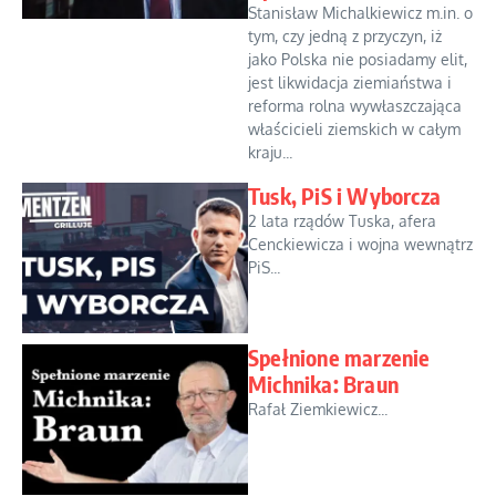
Stanisław Michalkiewicz m.in. o
tym, czy jedną z przyczyn, iż
jako Polska nie posiadamy elit,
jest likwidacja ziemiaństwa i
reforma rolna wywłaszczająca
właścicieli ziemskich w całym
kraju...
Tusk, PiS i Wyborcza
2 lata rządów Tuska, afera
Cenckiewicza i wojna wewnątrz
PiS...
Spełnione marzenie
Michnika: Braun
Rafał Ziemkiewicz...