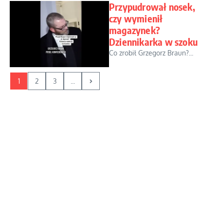
Przypudrował nosek,
czy wymienił
magazynek?
Dziennikarka w szoku
Co zrobił Grzegorz Braun?...
1
2
3
...