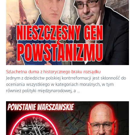
Szlachetna duma z historycznego braku rozsądku
Jednym z dziedzictw polskiej kontrreformacji jest skłonność do
oceniania wszystkiego w kategoriach moralnych, w tym
również polityki międzynarodowej, a
...