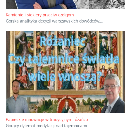
Kamienie i siekiery przeciw czołgom
Gorzka analityka decyzji warszawskich dowódców.
...
Papieskie innowacje w tradycyjnym różańcu
Gorący dylemat medytacji nad tajemnicami.
...