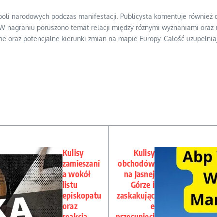
mboli narodowych podczas manifestacji. Publicysta komentuje również
 W nagraniu poruszono temat relacji między różnymi wyznaniami oraz ro
e oraz potencjalne kierunki zmian na mapie Europy. Całość uzupełniają
Kulisy
Kulisy
zamieszani
obchodów
a wokół
na Jasnej
listu
Górze i
episkopatu
zaskakując
oraz
e
reakcja
przesunięci