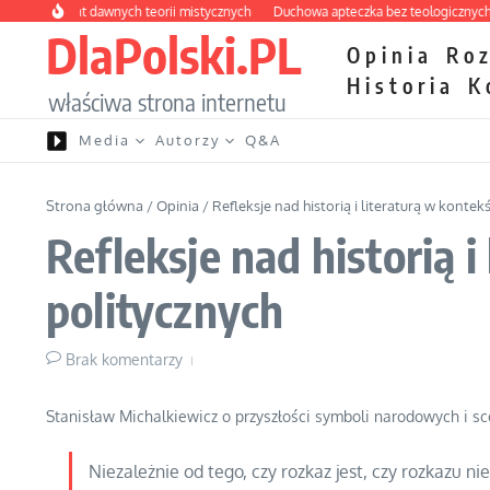
Przejdź do treści
 labirynt dawnych teorii mistycznych
Duchowa apteczka bez teologicznych pod
DlaPolski.PL
Opinia
Ro
Historia
K
właściwa strona internetu
Media
Autorzy
Q&A
Strona główna
/
Opinia
/
Refleksje nad historią i literaturą w konte
Refleksje nad historią 
politycznych
Brak komentarzy
Stanisław Michalkiewicz o przyszłości symboli narodowych i sce
Niezależnie od tego, czy rozkaz jest, czy rozkazu 