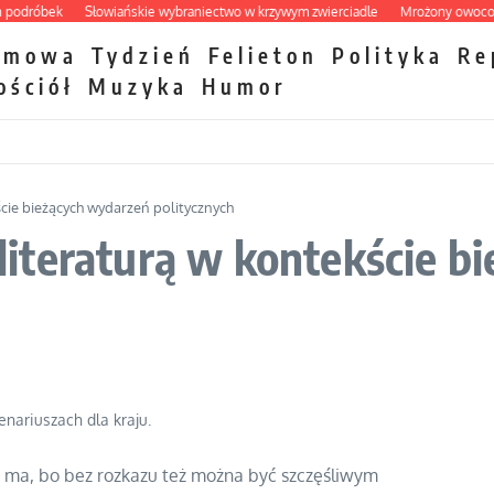
róbek
Słowiańskie wybraniectwo w krzywym zwierciadle
Mrożony owocowy zaw
zmowa
Tydzień
Felieton
Polityka
Re
ościół
Muzyka
Humor
kście bieżących wydarzeń politycznych
i literaturą w kontekście 
nariuszach dla kraju.
nie ma, bo bez rozkazu też można być szczęśliwym