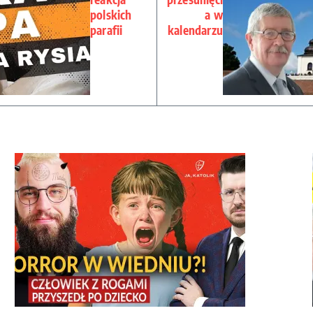
polskich
a w
parafii
kalendarzu