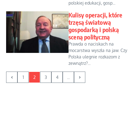
polskiej edukacji, gosp...
Kulisy operacji, które
trzęsą światową
gospodarką i polską
sceną polityczną
Prawda o naciskach na
mocarstwa wyszła na jaw. Czy
Polska ulegnie rozkazom z
zewnątrz?...
1
2
3
4
...