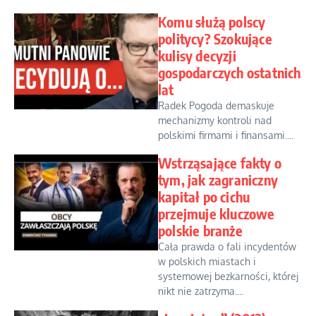
Komu służą polscy
politycy? Szokujące
kulisy decyzji
gospodarczych ostatnich
lat
Radek Pogoda demaskuje
mechanizmy kontroli nad
polskimi firmami i finansami....
Wstrząsające fakty o
tym, jak zagraniczny
kapitał po cichu
przejmuje kluczowe
polskie branże
Cała prawda o fali incydentów
w polskich miastach i
systemowej bezkarności, której
nikt nie zatrzyma....