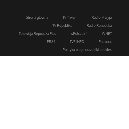
Strona główna
TV Trwam
Radio Maryja
TV Republika
Radio Republika
Telewizja Republika Plus
wPolsce24
WNET
PR24
TVP INFO
Patronat
Polityka bloga oraz pliki cookies
Dla bezpieczeństwa stosujemy 256-bitowe szyfrowanie
SSL