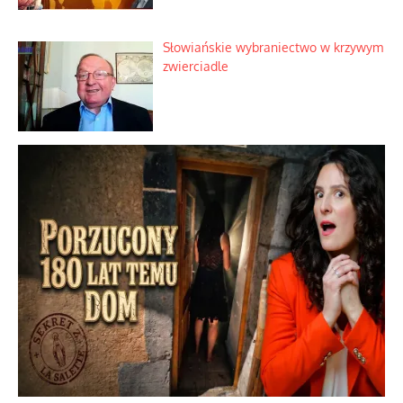
Słowiańskie wybraniectwo w krzywym
zwierciadle