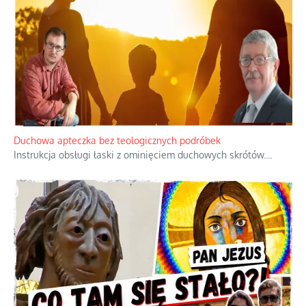
Duchowa apteczka bez teologicznych podróbek
Instrukcja obsługi łaski z ominięciem duchowych skrótów.
...