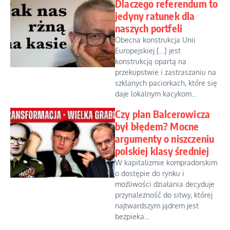
Dlaczego referendum to
jedyny ratunek dla
naszych portfeli
Obecna konstrukcja Unii
Europejskiej […] jest
konstrukcją opartą na
przekupstwie i zastraszaniu na
szklanych paciorkach, które się
daje lokalnym kacykom...
Czy plan Balcerowicza
był błędem? Mocne
argumenty o niszczeniu
polskiej klasy średniej
W kapitalizmie kompradorskim
o dostępie do rynku i
możliwości działania decyduje
przynależność do sitwy, której
najtwardszym jądrem jest
bezpieka...