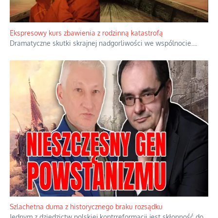
Ekspresowy kurs zbawienia z rodzinną katastrofą
Dramatyczne skutki skrajnej nadgorliwości we wspólnocie.
...
Szlachetna duma z historycznego braku rozsądku
Jednym z dziedzictw polskiej kontrreformacji jest skłonność do