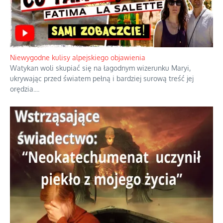
Niewygodne kulisy alpejskiego objawienia
Watykan woli skupiać się na łagodnym wizerunku Maryi,
ukrywając przed światem pełną i bardziej surową treść jej
orędzia.
...