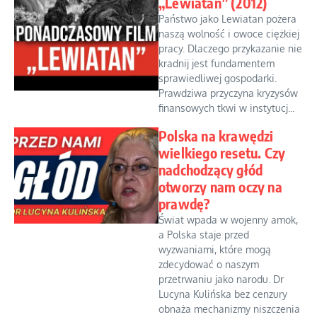
„Lewiatan” (2012)
Państwo jako Lewiatan pożera
naszą wolność i owoce ciężkiej
pracy. Dlaczego przykazanie nie
kradnij jest fundamentem
sprawiedliwej gospodarki.
Prawdziwa przyczyna kryzysów
finansowych tkwi w instytucj...
Polska na krawędzi
wielkiego resetu. Czy
nadchodzący głód
otworzy nam oczy na
prawdę?
Świat wpada w wojenny amok,
a Polska staje przed
wyzwaniami, które mogą
zdecydować o naszym
przetrwaniu jako narodu. Dr
Lucyna Kulińska bez cenzury
obnaża mechanizmy niszczenia