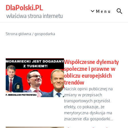
Przejdź do treści
DlaPolski.PL
Menu
właściwa strona internetu
Strona główna
/
gospodarka
Współczesne dylematy
społeczne i prawne w
obliczu europejskich
trendów
Nacisk opinii publicznej na
zmiany w przepisach
transportowych przyniósł
efekty, co pokazuje, że
merytoryczna dyskusja ma
znaczenie dla gospodarki...