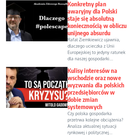
Konkretny plan
awaryjny dla Polski
staje się absolutną
koniecznością w obliczu
unijnego absurdu
Rafał Ziemkiewicz ujawnia,
dlaczego ucieczka z Unii
Europejskiej to jedyny ratunek
dla naszej gospodarki....
Kulisy interesów na
wschodzie oraz nowe
wyzwania dla polskich
przedsiębiorców w
dobie zmian
systemowych
Czy polska gospodarka
przetrwa kolejne obciążenia?
Analiza aktualnej sytuacji
rynkowej i politycznej....