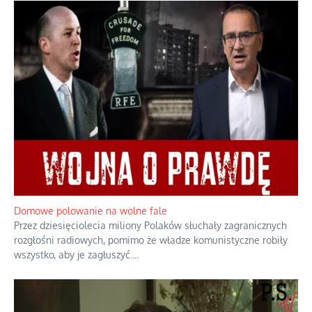
Domowe polowanie na wolne fale
Przez dziesięciolecia miliony Polaków słuchały zagranicznych
rozgłośni radiowych, pomimo że władze komunistyczne robiły
wszystko, aby je zagłuszyć.
...