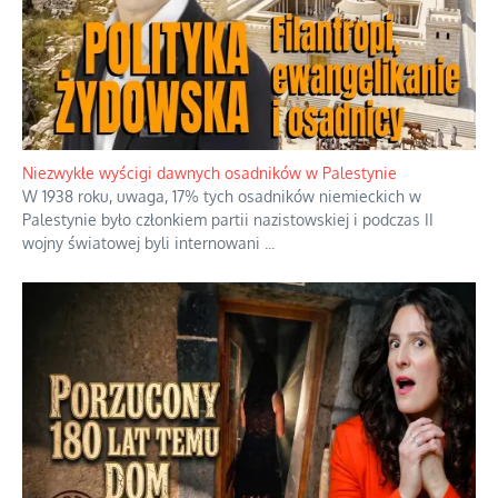
Szabla z kamieniem na czołgi
Startowaliśmy amatorami przeciwko już świetnie rozkręconej
armii weteranów, no i trzeba powiedzieć, że to jest głupi
pomysł
...