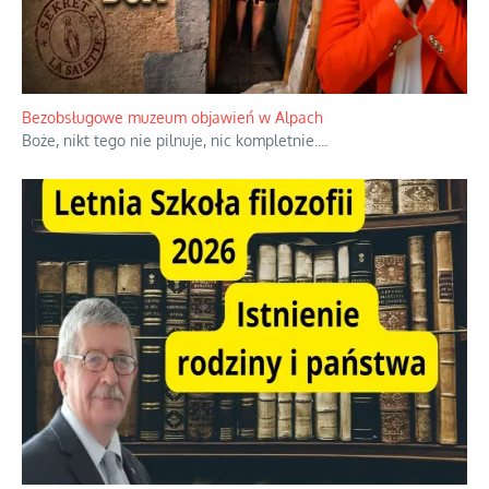
Niezwykłe wyścigi dawnych osadników w Palestynie
W 1938 roku, uwaga, 17% tych osadników niemieckich w
Palestynie było członkiem partii nazistowskiej i podczas II
wojny światowej byli internowani
...