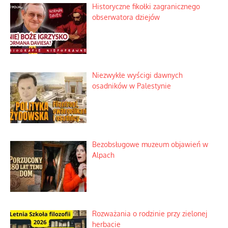
Szabla z kamieniem na czołgi
Szybki proces nauki sztucznej
inteligencji
Historyczne fikołki zagranicznego
obserwatora dziejów