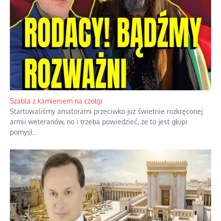
Korporacyjny wyścig kontra domowa
harmonia rodziny
Zimny prysznic na złote emocje