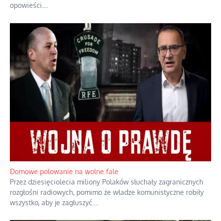
Historyczne fikołki zagranicznego obserwatora dziejów
Fascynowało go, że w różnych miejscach te same wydarzenia
pamiętano zupełnie inaczej i budowano wokół nich odmienne
opowieści.
...