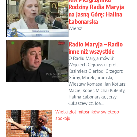
Rodziny Radia Maryja
na Jasną Górę: Halina
Łabonarska
Wiersz...
Radio Maryja – Radio
inne niż wszystkie
O Radiu Maryja mówili:
Wojciech Cejrowski, prof.
Kazimierz Gierżod, Grzegorz
Górny, Marek Jaromski,
Wiesław Komasa, Jan Kotlarz,
Maciej Koper, Michał Kulenty,
Halina Łabonarska, Jerzy
Łukaszewicz, Joa...