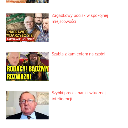
Wielki zlot miłośników świętego
spokoju
Zagadkowy pocisk w spokojnej
miejscowości