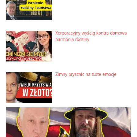
Niezwykłe wyścigi dawnych
osadników w Palestynie
Bezobsługowe muzeum objawień w
Alpach
Rozważania o rodzinie przy zielonej
herbacie