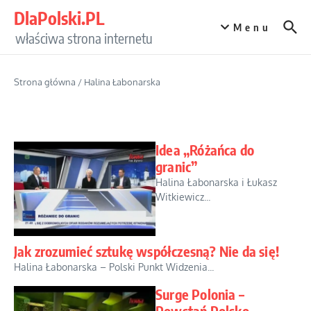
Przejdź do treści
DlaPolski.PL
Menu
właściwa strona internetu
Strona główna
/
Halina Łabonarska
Idea „Różańca do
granic”
Halina Łabonarska i Łukasz
Witkiewicz...
Jak zrozumieć sztukę współczesną? Nie da się!
Halina Łabonarska – Polski Punkt Widzenia...
Surge Polonia –
Powstań Polsko