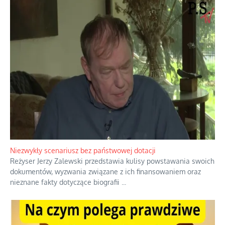
Domowe polowanie na wolne fale
Przez dziesięciolecia miliony Polaków słuchały zagranicznych
rozgłośni radiowych, pomimo że władze komunistyczne robiły
wszystko, aby je zagłuszyć.
...