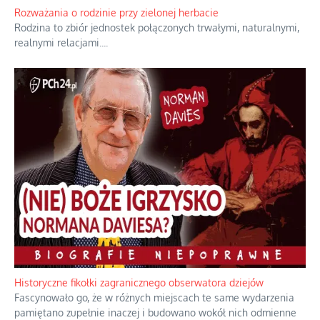
Bezobsługowe muzeum objawień w Alpach
Boże, nikt tego nie pilnuje, nic kompletnie.
...
Rozważania o rodzinie przy zielonej herbacie
Rodzina to zbiór jednostek połączonych trwałymi, naturalnymi,
realnymi relacjami.
...