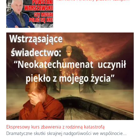
Familijny spór o biskupie sakry
Tajny pakt ze scenicznym diabełkiem
Kamienie i siekiery przeciw czołgom