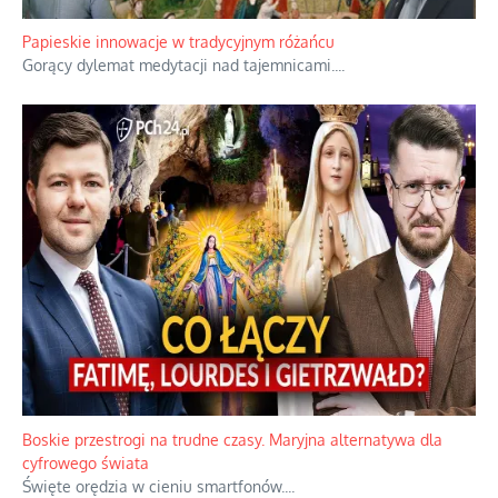
Kamienie i siekiery przeciw czołgom
Gorzka analityka decyzji warszawskich dowódców.
...
Papieskie innowacje w tradycyjnym różańcu
Gorący dylemat medytacji nad tajemnicami.
...