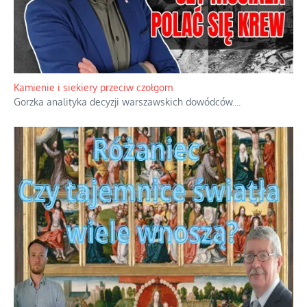
Familijny spór o biskupie sakry
Rodzinna polemika wokół sakr w Écône.
...