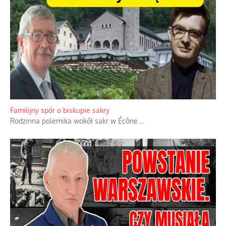
Ciemna strona podręcznikowych mitów historycznych
Historia jest doświadczeniem niepowtarzalnym i tłumaczenie,
że będziemy coś krytykować po to, żeby później znowu jakiegoś
powstania nie zrobili, jest
...