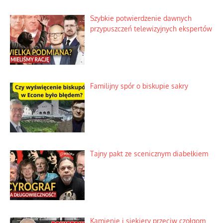
Najdroższy morski kranik na świecie
Ciemna strona podręcznikowych
mitów historycznych
Szybkie potwierdzenie dawnych
przypuszczeń telewizyjnych ekspertów