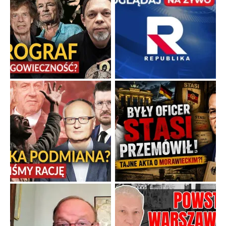
Gorzka pigułka od politycznego emeryta
Twierdzenie, że istnieje coś takiego jak odrobina tyranii,
przypomina stwierdzenie, że można być trochę w ciąży.
...
Popularne