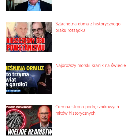
Ekspresowy kurs zbawienia z rodzinną
katastrofą
Dobre rady bez pytania o zdanie
Nietrwałość hormonów i zalety
intercyzy
Szlachetna duma z historycznego
braku rozsądku