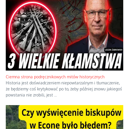
Szlachetna duma z historycznego braku rozsądku
Jednym z dziedzictw polskiej kontrreformacji jest skłonność do
oceniania wszystkiego w kategoriach moralnych, w tym
również polityki międzynarodowej, a
...