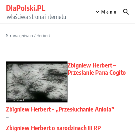
Przejdź do treści
DlaPolski.PL
Menu
właściwa strona internetu
Strona główna
/
Herbert
Zbigniew Herbert –
Przesłanie Pana Cogito
...
Zbigniew Herbert – „Przesłuchanie Anioła”
...
Zbigniew Herbert o narodzinach III RP
...