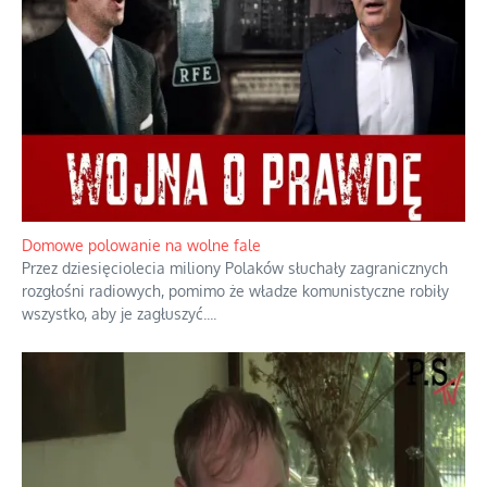
Domowe polowanie na wolne fale
Przez dziesięciolecia miliony Polaków słuchały zagranicznych
rozgłośni radiowych, pomimo że władze komunistyczne robiły
wszystko, aby je zagłuszyć.
...