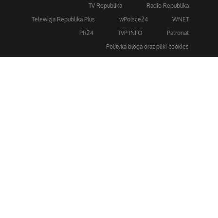
TV Republika
Radio Republika
Telewizja Republika Plus
wPolsce24
WNET
PR24
TVP INFO
Patronat
Polityka bloga oraz pliki cookies
Dla bezpieczeństwa stosujemy 256-bitowe szyfrowanie
SSL