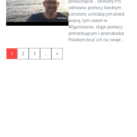
posłuchajcie… Straszny PiS
odmawia pomocy biednym
sierotom, uchodzącym przed
wojną, tym razem w
Afganistanie, skąpi pomocy
potrzebującym i przeszkadza
Polakom brać ich na swoje...
1
2
3
...