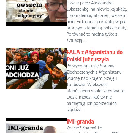
Użycie przez Aleksandra
Łukaszenkę, na niewielką skalę,
„broni demograficznej”, wzorem
m.in. Erdogana, pokazało, w jak
fatalnym stanie są polskie elity.
Porównać to można tylko z
sytuacją ...
FALA z Afganistanu do
Polski już ruszyła
Po wycofaniu się Stanów
Zjednoczonych z Afganistanu
władzę nad krajem przejęli
Talibowie. Większość
afgańskiego społeczeństwa to
ludzie młodzi, którzy nie
pamiętają ich poprzednich
rządów....
IMI-granda
Znacie? Znamy! To