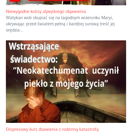
Niewygodne kulisy alpejskiego objawienia
Watykan woli skupiać się na łagodnym wizerunku Maryi,
ukrywając przed światem pełną i bardziej surową treść jej
orędzia.
...
Ekspresowy kurs zbawienia z rodzinną katastrofą