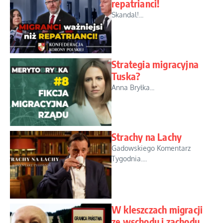
repatrianci!
Skandal!...
Strategia migracyjna
Tuska?
Anna Bryłka...
Strachy na Lachy
Gadowskiego Komentarz
Tygodnia....
W kleszczach migracji
ze wschodu i zachodu