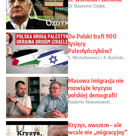
Dr Sławomir Ozdyk...
Do Polski trafi 900
tysięcy
Palestyńczyków?
S. Michalkiewicz i K. Baliński...
Masowa imigracja nie
rozwiąże kryzysu
polskiej demografii
Radomir Nowakowski...
Kryzys, owszem – ale
wcale nie „migracyjny”