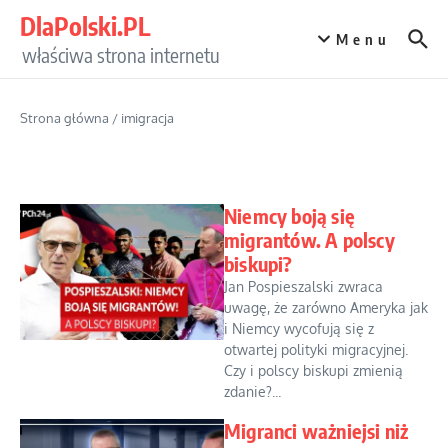
Przejdź do treści
DlaPolski.PL
Menu
właściwa strona internetu
Strona główna
/
imigracja
Niemcy boją się
migrantów. A polscy
biskupi?
Jan Pospieszalski zwraca
uwagę, że zarówno Ameryka jak
i Niemcy wycofują się z
otwartej polityki migracyjnej.
Czy i polscy biskupi zmienią
zdanie?...
Migranci ważniejsi niż