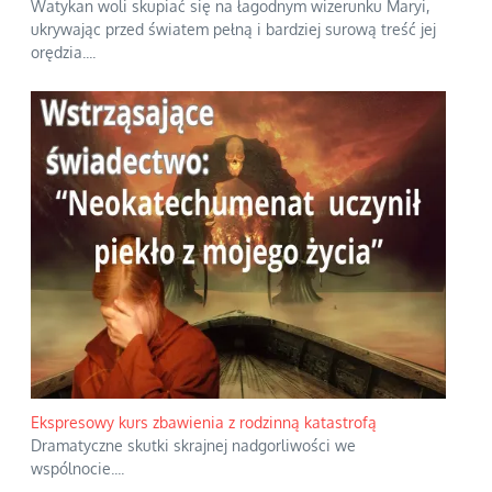
Watykan woli skupiać się na łagodnym wizerunku Maryi,
ukrywając przed światem pełną i bardziej surową treść jej
orędzia.
...
Ekspresowy kurs zbawienia z rodzinną katastrofą
Dramatyczne skutki skrajnej nadgorliwości we
wspólnocie.
...