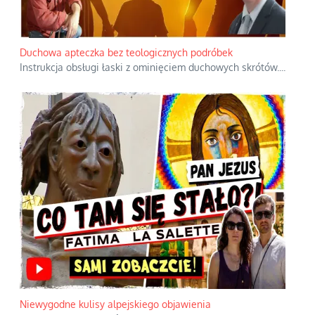
Duchowa apteczka bez teologicznych podróbek
Instrukcja obsługi łaski z ominięciem duchowych skrótów.
...
Niewygodne kulisy alpejskiego objawienia