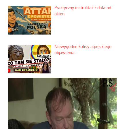
Praktyczny instruktaż z dala od
okien
Niewygodne kulisy alpejskiego
objawienia