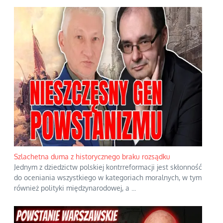
Szlachetna duma z historycznego braku rozsądku
Jednym z dziedzictw polskiej kontrreformacji jest skłonność
do oceniania wszystkiego w kategoriach moralnych, w tym
również polityki międzynarodowej, a
...