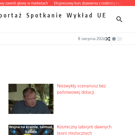
ót głowy w marketach
Ekspresowy kurs zbawienia z rodzinną katastrofą
Dobr
portaż
Spotkanie
Wykład
UE
8 sierpnia 2026
Niezwykły scenariusz bez
państwowej dotacji
Kosmiczny labirynt dawnych
teorii mistycznych