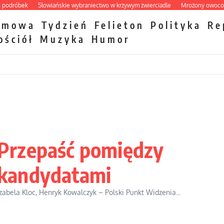
óbek
Słowiańskie wybraniectwo w krzywym zwierciadle
Mrożony owocowy zawr
zmowa
Tydzień
Felieton
Polityka
Re
ościół
Muzyka
Humor
Przepaść pomiędzy
kandydatami
Izabela Kloc, Henryk Kowalczyk – Polski Punkt Widzenia...