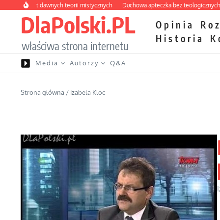
Przejdź do treści
labirynt dawnych teorii mistycznych
Duchowa apteczka bez teologicznych podr
DlaPolski.PL
Opinia
Ro
Historia
K
właściwa strona internetu
Media
Autorzy
Q&A
Strona główna
/
Izabela Kloc