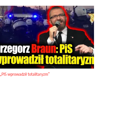
„PiS wprowadził totalitaryzm”