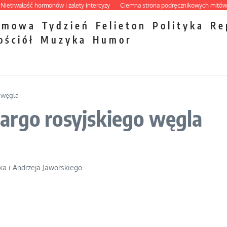
wałość hormonów i zalety intercyzy
Ciemna strona podręcznikowych mitów hist
zmowa
Tydzień
Felieton
Polityka
Re
ościół
Muzyka
Humor
 węgla
argo rosyjskiego węgla
ka i Andrzeja Jaworskiego