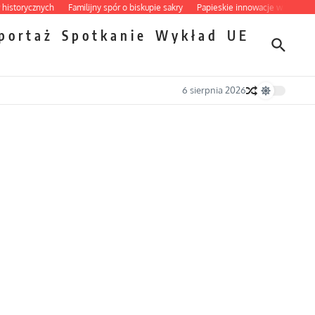
orycznych
Familijny spór o biskupie sakry
Papieskie innowacje w tradycyjnym 
portaż
Spotkanie
Wykład
UE
6 sierpnia 2026