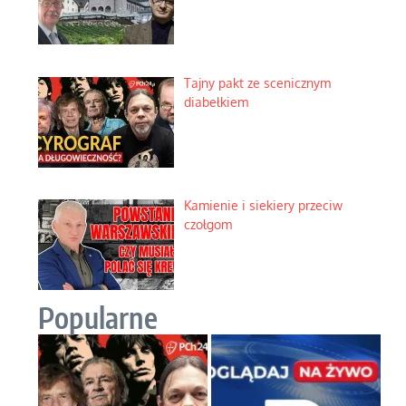
Tajny pakt ze scenicznym
diabełkiem
Kamienie i siekiery przeciw
czołgom
Popularne