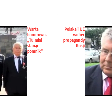
Warta
Polska i UE
honorowa.
wobec
„Tu miał
propagandy
stanąć
Rosji
pomnik”