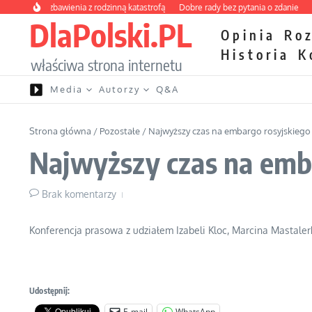
Przejdź do treści
y kurs zbawienia z rodzinną katastrofą
Dobre rady bez pytania o zdanie
Nietr
DlaPolski.PL
Opinia
Ro
Historia
K
właściwa strona internetu
Media
Autorzy
Q&A
Strona główna
/
Pozostałe
/
Najwyższy czas na embargo rosyjskiego
Najwyższy czas na emb
Brak komentarzy
Konferencja prasowa z udziałem Izabeli Kloc, Marcina Mastaler
Udostępnij:
E-mail
WhatsApp