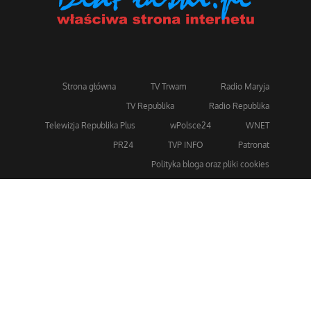
Strona główna
TV Trwam
Radio Maryja
TV Republika
Radio Republika
Telewizja Republika Plus
wPolsce24
WNET
PR24
TVP INFO
Patronat
Polityka bloga oraz pliki cookies
Dla bezpieczeństwa stosujemy 256-bitowe szyfrowanie
SSL