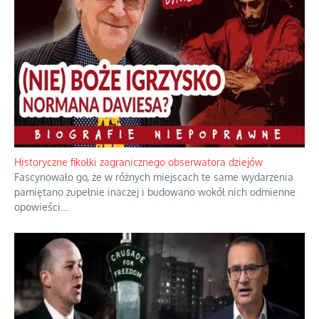
Historyczne fikołki zagranicznego obserwatora dziejów
Fascynowało go, że w różnych miejscach te same wydarzenia
pamiętano zupełnie inaczej i budowano wokół nich odmienne
opowieści.
...