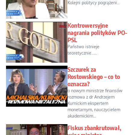
Kolejni politycy pogrążeni...
Kontrowersyjne
nagrania polityków PO-
PSL
Państwo istnieje
teoretycznie…...
Szczurek za
Rostowskiego – co to
oznacza?
o nowym ministrze finansów
rozmowa z dr Andrzejem
Kurnickim ekspertem
monetarnym, nauczycielem
akademickim...
Fiskus zbankrutował,
więc minister