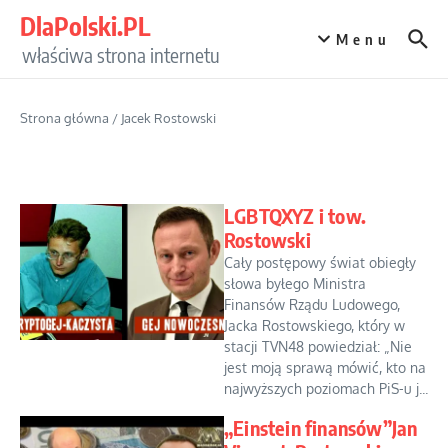
Przejdź do treści
DlaPolski.PL
Menu
właściwa strona internetu
Strona główna
/
Jacek Rostowski
LGBTQXYZ i tow.
Rostowski
Cały postępowy świat obiegły
słowa byłego Ministra
Finansów Rządu Ludowego,
Jacka Rostowskiego, który w
stacji TVN48 powiedział: „Nie
jest moją sprawą mówić, kto na
najwyższych poziomach PiS-u j...
„Einstein finansów”Jan