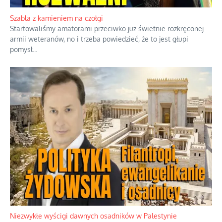
Szabla z kamieniem na czołgi
Startowaliśmy amatorami przeciwko już świetnie rozkręconej
armii weteranów, no i trzeba powiedzieć, że to jest głupi
pomysł
...
Niezwykłe wyścigi dawnych osadników w Palestynie