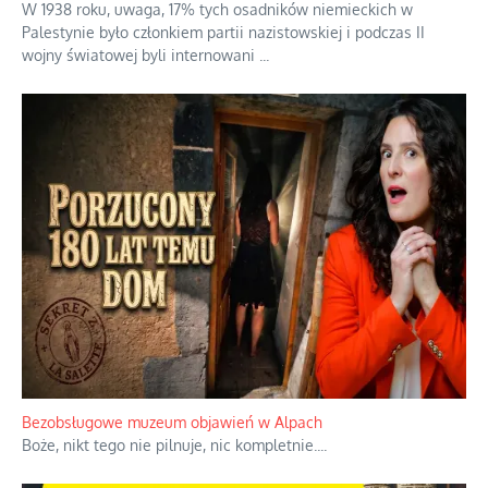
W 1938 roku, uwaga, 17% tych osadników niemieckich w
Palestynie było członkiem partii nazistowskiej i podczas II
wojny światowej byli internowani
...
Bezobsługowe muzeum objawień w Alpach
Boże, nikt tego nie pilnuje, nic kompletnie.
...