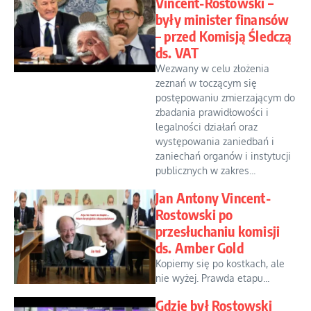
Vincent-Rostowski –
były minister finansów
– przed Komisją Śledczą
ds. VAT
Wezwany w celu złożenia
zeznań w toczącym się
postępowaniu zmierzającym do
zbadania prawidłowości i
legalności działań oraz
występowania zaniedbań i
zaniechań organów i instytucji
publicznych w zakres...
Jan Antony Vincent-
Rostowski po
przesłuchaniu komisji
ds. Amber Gold
Kopiemy się po kostkach, ale
nie wyżej. Prawda etapu...
Gdzie był Rostowski