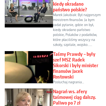
kiedy okradano
państwo polskie?
Marek Jakubiak: Był najgorszym
ministrem finansów. Ja bym
zadał pytanie, gdzie on był,
kiedy okradano państwo
polskie, Polaków z podatków,
które płaciliśmy wszyscy na
szkoły, szpitale, wojsko…...
Taśmy Prawdy – były
szef MSZ Radek
Sikorski i były minister
finansów Jacek
Rostowski
Posłuchaj nagrania...
Nagrań ws. afery
taśmowej ciąg dalszy.
Paliwo po 7 zł