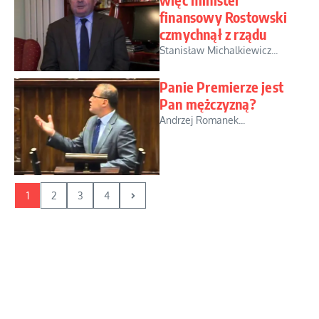
finansowy Rostowski
czmychnął z rządu
Stanisław Michalkiewicz...
Panie Premierze jest
Pan mężczyzną?
Andrzej Romanek...
1
2
3
4