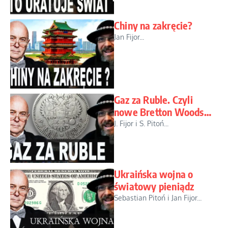
Chiny na zakręcie?
Jan Fijor...
Gaz za Ruble. Czyli
nowe Bretton Woods…
J. Fijor i S. Pitoń...
Ukraińska wojna o
światowy pieniądz
Sebastian Pitoń i Jan Fijor...