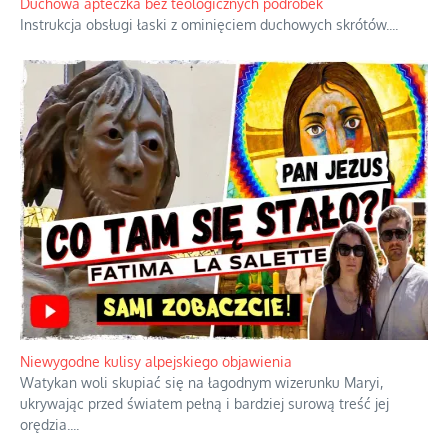
Duchowa apteczka bez teologicznych podróbek
Instrukcja obsługi łaski z ominięciem duchowych skrótów.
...
Niewygodne kulisy alpejskiego objawienia
Watykan woli skupiać się na łagodnym wizerunku Maryi,
ukrywając przed światem pełną i bardziej surową treść jej
orędzia.
...