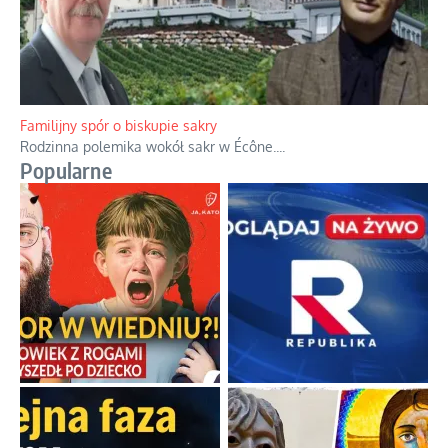
Familijny spór o biskupie sakry
Rodzinna polemika wokół sakr w Écône.
...
Popularne