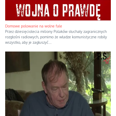
Domowe polowanie na wolne fale
Przez dziesięciolecia miliony Polaków słuchały zagranicznych
rozgłośni radiowych, pomimo że władze komunistyczne robiły
wszystko, aby je zagłuszyć.
...