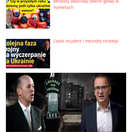
Mrożony owocowy zawrót głowy w
marketach
Lipski incydent i meandry strategii