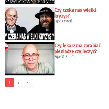
Czy czeka nas wielki
kryzys?
Fijor i Pitoń...
Czy lekarz ma zarabiać
pieniądze czy leczyć?
Fijor & Pitoń...
1
2