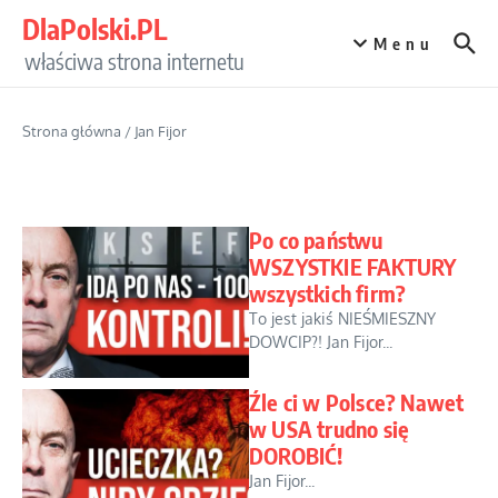
Przejdź do treści
DlaPolski.PL
Menu
właściwa strona internetu
Strona główna
/
Jan Fijor
Po co państwu
WSZYSTKIE FAKTURY
wszystkich firm?
To jest jakiś NIEŚMIESZNY
DOWCIP?! Jan Fijor...
Źle ci w Polsce? Nawet
w USA trudno się
DOROBIĆ!
Jan Fijor...