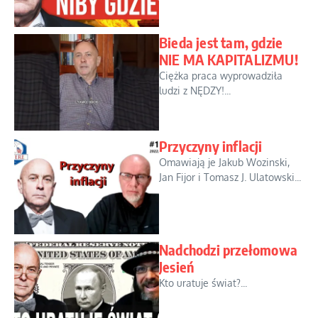
Bieda jest tam, gdzie
NIE MA KAPITALIZMU!
Ciężka praca wyprowadziła
ludzi z NĘDZY!...
Przyczyny inflacji
Omawiają je Jakub Wozinski,
Jan Fijor i Tomasz J. Ulatowski...
Nadchodzi przełomowa
Jesień
Kto uratuje świat?...