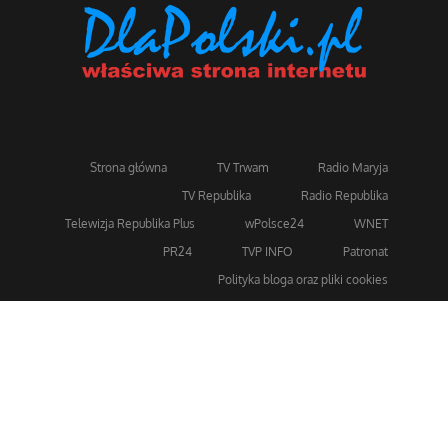
Strona główna
TV Trwam
Radio Maryja
TV Republika
Radio Republika
Telewizja Republika Plus
wPolsce24
WNET
PR24
TVP INFO
Patronat
Polityka bloga oraz pliki cookies
Dla bezpieczeństwa stosujemy 256-bitowe szyfrowanie
SSL