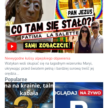
Niewygodne kulisy alpejskiego objawienia
Watykan woli skupiać się na łagodnym wizerunku Maryi,
ukrywając przed światem pełną i bardziej surową treść jej
orędzia.
...
Popularne