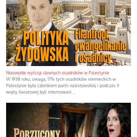
Niezwykłe wyścigi dawnych osadników w Palestynie
W 1938 roku, uwaga, 17% tych osadników niemieckich w
Palestynie było członkiem partii nazistowskiej i podczas II
wojny światowej byli internowani
...