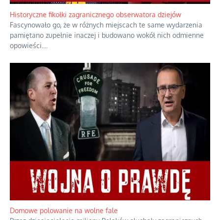
Historyczne fikołki zagranicznego obserwatora dziejów
Fascynowało go, że w różnych miejscach te same wydarzenia
pamiętano zupełnie inaczej i budowano wokół nich odmienne
opowieści.
...
Domowe polowanie na wolne fale