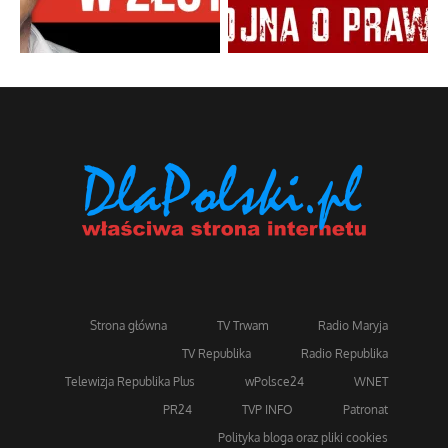
Strona główna
TV Trwam
Radio Maryja
TV Republika
Radio Republika
Telewizja Republika Plus
wPolsce24
WNET
PR24
TVP INFO
Patronat
Polityka bloga oraz pliki cookies