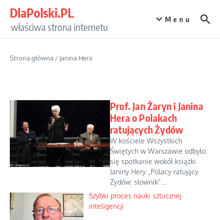
Przejdź do treści
DlaPolski.PL
Menu
właściwa strona internetu
Strona główna
/
Janina Hera
Prof. Jan Żaryn i Janina
Hera o Polakach
ratujących Żydów
W kościele Wszystkich
Świętych w Warszawie odbyło
się spotkanie wokół książki
Janiny Hery „Polacy ratujący
Żydów: słownik”....
Szybki proces nauki sztucznej
inteligencji