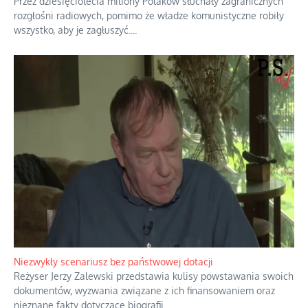
Przez dziesięciolecia miliony Polaków słuchały zagranicznych
rozgłośni radiowych, pomimo że władze komunistyczne robiły
wszystko, aby je zagłuszyć.
...
Niezwykły scenariusz bez państwowej dotacji
Reżyser Jerzy Zalewski przedstawia kulisy powstawania swoich
dokumentów, wyzwania związane z ich finansowaniem oraz
nieznane fakty dotyczące biografii
...