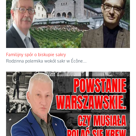
Familijny spór o biskupie sakry
Rodzinna polemika wokół sakr w Écône.
...