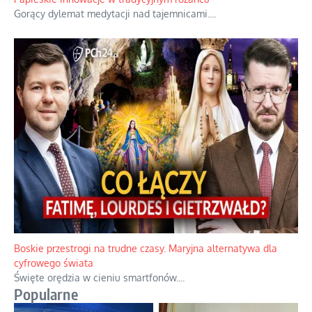
Gorący dylemat medytacji nad tajemnicami.
...
Boskie przestrogi na trudne czasy. Maryjna alternatywa dla
cyfrowego świata
Święte orędzia w cieniu smartfonów.
...
Popularne