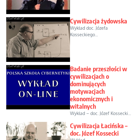
Cywilizacja żydowska
Wykład doc. Józefa
Kosseckiego...
Badanie przeszłości w
cywilizacjach o
dominujących
motywacjach
ekonomicznych i
witalnych
Wykład – doc. Józef Kossecki...
Cywilizacja Łacińska –
doc. Józef Kossecki