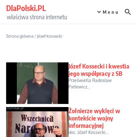
Przejdź do treści
DlaPolski.PL
Menu
właściwa strona internetu
Strona główna
/
Józef Kossecki
Józef Kossecki i kwestia
jego współpracy z SB
Prześwietla Radosław
Patlewicz...
Żołnierze wyklęci w
kontekście wojny
informacyjnej
doc. Józef Kossecki...