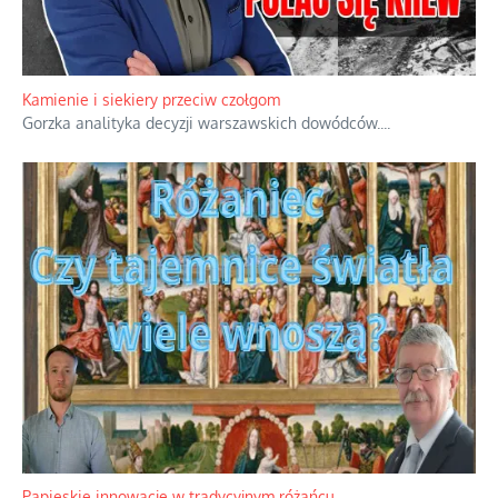
Kamienie i siekiery przeciw czołgom
Gorzka analityka decyzji warszawskich dowódców.
...
Papieskie innowacje w tradycyjnym różańcu