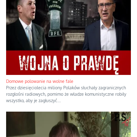
Domowe polowanie na wolne fale
Przez dziesięciolecia miliony Polaków słuchały zagranicznych
rozgłośni radiowych, pomimo że władze komunistyczne robiły
wszystko, aby je zagłuszyć.
...