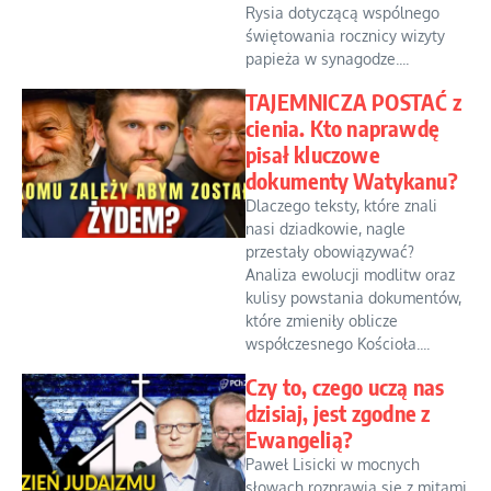
Rysia dotyczącą wspólnego
świętowania rocznicy wizyty
papieża w synagodze....
TAJEMNICZA POSTAĆ z
cienia. Kto naprawdę
pisał kluczowe
dokumenty Watykanu?
Dlaczego teksty, które znali
nasi dziadkowie, nagle
przestały obowiązywać?
Analiza ewolucji modlitw oraz
kulisy powstania dokumentów,
które zmieniły oblicze
współczesnego Kościoła....
Czy to, czego uczą nas
dzisiaj, jest zgodne z
Ewangelią?
Paweł Lisicki w mocnych
słowach rozprawia się z mitami