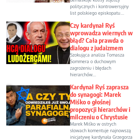
politycznych i kontrowersyjny
list polskiego episkopatu....
Czy kardynał Ryś
wprowadza wiernych w
błąd? Cała prawda o
dialogu z judaizmem
Szokująca analiza Tomasza
Sommera o duchowym
zagrożeniu i błędach
hierarchów....
Kardynał Ryś zaprasza
do synagogi: Marek
Miśko o głośnej
propozycji hierarchów i
milczeniu o Chrystusie
Marek Miśko w ostrych
słowach komentuje najnowszą
inicjatywę kardynała Grzegorza