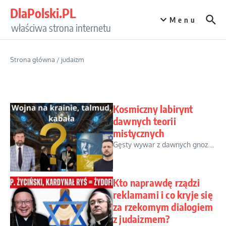
Przejdź do treści
DlaPolski.PL
Menu
właściwa strona internetu
Strona główna
/
judaizm
Kosmiczny labirynt
dawnych teorii
mistycznych
Gęsty wywar z dawnych gnoz....
Kto naprawdę rządzi
reklamami i co kryje się
za rzekomym dialogiem
z judaizmem?