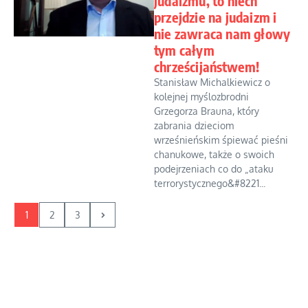
judaizmu, to niech
przejdzie na judaizm i
nie zawraca nam głowy
tym całym
chrześcijaństwem!
Stanisław Michalkiewicz o
kolejnej myślozbrodni
Grzegorza Brauna, który
zabrania dzieciom
wrześnieńskim śpiewać pieśni
chanukowe, także o swoich
podejrzeniach co do „ataku
terrorystycznego&#8221...
1
2
3