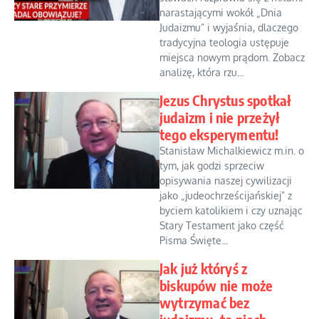
narastającymi wokół „Dnia
Judaizmu” i wyjaśnia, dlaczego
tradycyjna teologia ustępuje
miejsca nowym prądom. Zobacz
analizę, która rzu...
Jezus Chrystus spotkał
judaizm i nie przeżył
tego eksperymentu!
Stanisław Michalkiewicz m.in. o
tym, jak godzi sprzeciw
opisywania naszej cywilizacji
jako „judeochrześcijańskiej” z
byciem katolikiem i czy uznając
Stary Testament jako część
Pisma Święte...
Jak już któryś z
biskupów nie może
wytrzymać bez