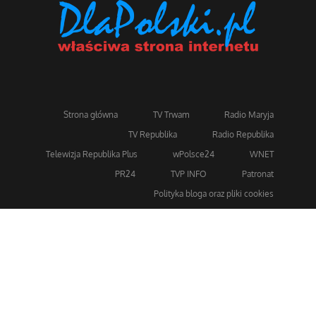
Strona główna
TV Trwam
Radio Maryja
TV Republika
Radio Republika
Telewizja Republika Plus
wPolsce24
WNET
PR24
TVP INFO
Patronat
Polityka bloga oraz pliki cookies
Dla bezpieczeństwa stosujemy 256-bitowe szyfrowanie
SSL