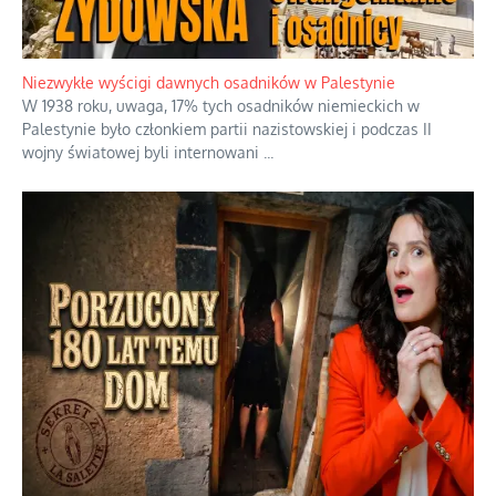
Niezwykłe wyścigi dawnych osadników w Palestynie
W 1938 roku, uwaga, 17% tych osadników niemieckich w
Palestynie było członkiem partii nazistowskiej i podczas II
wojny światowej byli internowani
...