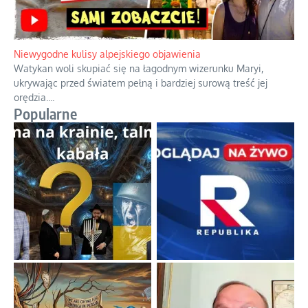
Niewygodne kulisy alpejskiego objawienia
Watykan woli skupiać się na łagodnym wizerunku Maryi,
ukrywając przed światem pełną i bardziej surową treść jej
orędzia.
...
Popularne