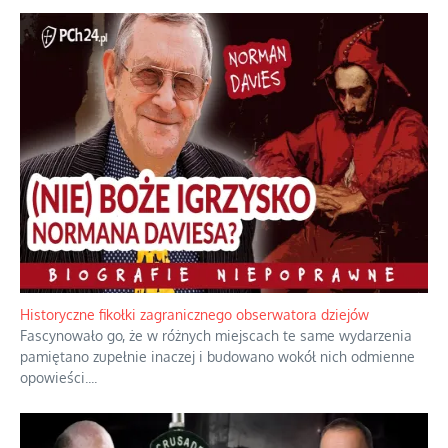
Historyczne fikołki zagranicznego obserwatora dziejów
Fascynowało go, że w różnych miejscach te same wydarzenia
pamiętano zupełnie inaczej i budowano wokół nich odmienne
opowieści.
...