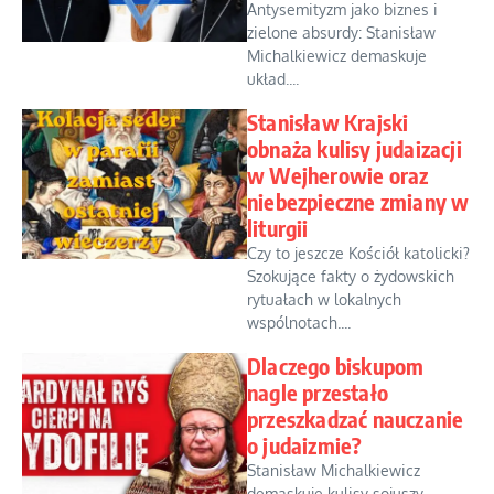
Antysemityzm jako biznes i
zielone absurdy: Stanisław
Michalkiewicz demaskuje
układ....
Stanisław Krajski
obnaża kulisy judaizacji
w Wejherowie oraz
niebezpieczne zmiany w
liturgii
Czy to jeszcze Kościół katolicki?
Szokujące fakty o żydowskich
rytuałach w lokalnych
wspólnotach....
Dlaczego biskupom
nagle przestało
przeszkadzać nauczanie
o judaizmie?
Stanisław Michalkiewicz
demaskuje kulisy sojuszy